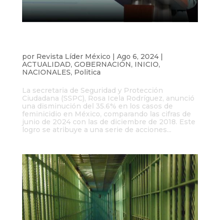
México reduce feminicidios y SSPC
propondrá homogeneizar Ley
por
Revista Líder México
|
Ago 6, 2024
|
ACTUALIDAD
,
GOBERNACIÓN
,
INICIO
,
NACIONALES
,
Politica
La secretaria de Seguridad y Protección
Ciudadana (SSPC), Rosa Icela Rodríguez, anunció
una disminución del 35.6% en los casos de
feminicidio en México, comparando las cifras de
junio de 2024 con las de diciembre de 2018. Este
logro se atribuye a una serie de acciones...