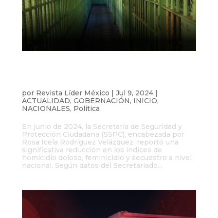
Homicidio doloso, feminicidio y
secuestro se mantienen a la baja en
junio
por
Revista Líder México
|
Jul 9, 2024
|
ACTUALIDAD
,
GOBERNACIÓN
,
INICIO
,
NACIONALES
,
Politica
En junio de 2024, la Secretaría de Seguridad y
Protección Ciudadana (SSPC), encabezada por
Rosa Icela Rodríguez Velázquez, reportó una
significativa reducción en los índices de
homicidio doloso, feminicidio y secuestro a nivel
nacional. Según datos del Secretariado...