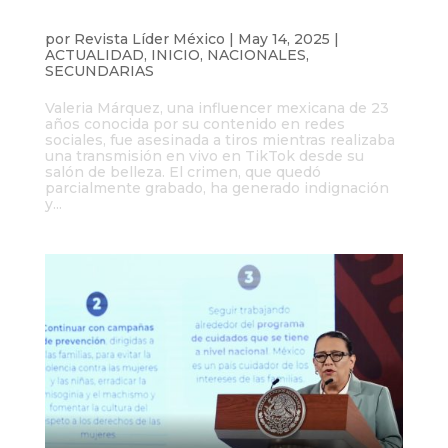
Asesinan durante transmisión en vivo a
la influencer Valeria Márquez
por
Revista Líder México
|
May 14, 2025
|
ACTUALIDAD
,
INICIO
,
NACIONALES
,
SECUNDARIAS
Valeria Márquez, una influencer mexicana de 23
años conocida por su contenido en redes
sociales, fue asesinada a tiros mientras realizaba
una transmisión en vivo en TikTok desde su
salón de belleza. El crimen, que quedó
parcialmente grabado, ha generado indignación
y...