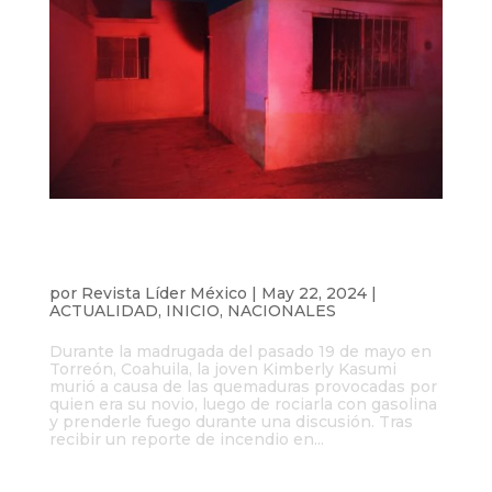
Mujer de 19 años muere quemada tras
ataque de su novio, quien recibe prisión
preventiva
por
Revista Líder México
|
May 22, 2024
|
ACTUALIDAD
,
INICIO
,
NACIONALES
Durante la madrugada del pasado 19 de mayo en
Torreón, Coahuila, la joven Kimberly Kasumi
murió a causa de las quemaduras provocadas por
quien era su novio, luego de rociarla con gasolina
y prenderle fuego durante una discusión. Tras
recibir un reporte de incendio en...