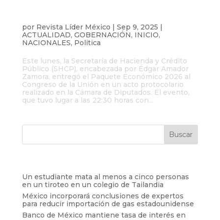
Secretaría de Hacienda y Crédito Público
entrega el Paquete Económico 2026 al
Congreso de la Unión
por
Revista Líder México
|
Sep 9, 2025
|
ACTUALIDAD
,
GOBERNACIÓN
,
INICIO
,
NACIONALES
,
Politica
Este lunes, la Secretaría de Hacienda y Crédito
Público (SHCP), encabezada por Édgar Amador
Zamora, entregó el Paquete Económico 2026 al
Congreso de la Unión en un acto protocolario
realizado en la Cámara de Diputados. El evento,
que tuvo lugar a las 22:30 horas con...
Entradas recientes
Un estudiante mata al menos a cinco personas
en un tiroteo en un colegio de Tailandia
México incorporará conclusiones de expertos
para reducir importación de gas estadounidense
Banco de México mantiene tasa de interés en