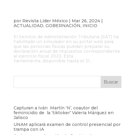
Es momento de preparar la declaración
2023 del SAT
por
Revista Líder México
|
Mar 26, 2024
|
ACTUALIDAD
,
GOBERNACIÓN
,
INICIO
El Servicio de Administración Tributaria (SAT) ha
habilitado un simulador en su portal web para
que las personas físicas puedan preparar su
declaración anual de impuestos correspondiente
al ejercicio fiscal 2023. Esta
herramienta, disponible hasta el 31...
Entradas recientes
Capturan a Iván Martín ‘N’, coautor del
feminicidio de la ‘tiktoker’ Valeria Márquez en
Jalisco
UNAM aplicará examen de control presencial por
trampa con IA