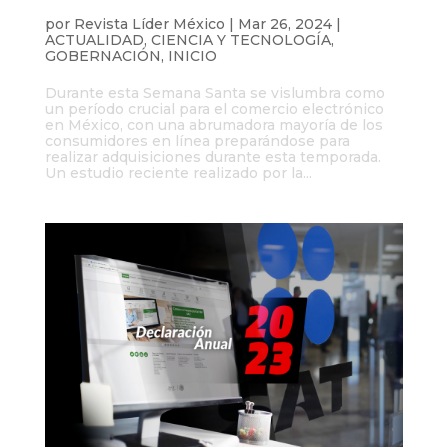
Electrónico
por
Revista Líder México
|
Mar 26, 2024
|
ACTUALIDAD
,
CIENCIA Y TECNOLOGÍA
,
GOBERNACIÓN
,
INICIO
Durante esta Semana Santa se vislumbra como
un período crucial para el comercio electrónico
en México, con una abrumadora mayoría de los
consumidores en línea preparándose para
realizar adquisiciones durante esta temporada.
Un estudio reciente realizado por la...