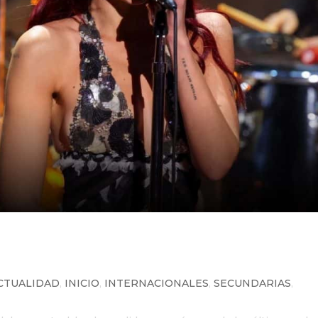
agente por intentar boicotear a
CTUALIDAD
,
INICIO
,
INTERNACIONALES
,
SECUNDARIAS
,