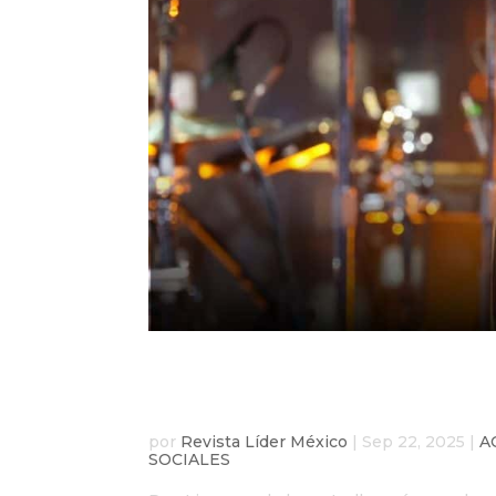
Dua Lipa despide a su 
grupo pro-Palestina
por
Revista Líder México
|
Sep 22, 2025
|
A
SOCIALES