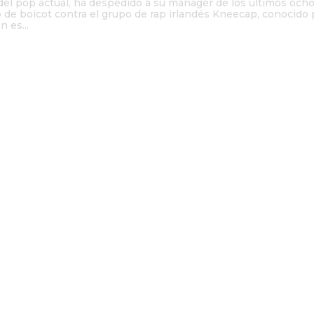
 del pop actual, ha despedido a su mánager de los últimos och
o de boicot contra el grupo de rap irlandés Kneecap, conocido 
n es...