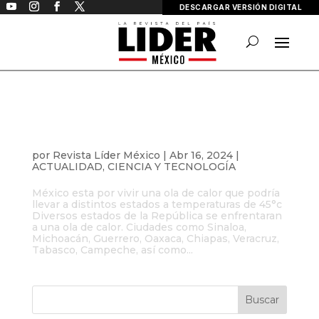
DESCARGAR VERSIÓN DIGITAL
México enfrenta una ola cálida sin
precedentes
por
Revista Líder México
|
Abr 16, 2024
|
ACTUALIDAD
,
CIENCIA Y TECNOLOGÍA
México esta por vivir una ola de calor que podría
llevar a distintos estados a temperaturas de 45°c
Diversos estados de la República se enfrentaran
a una ola de calor. Ciudades como Sinaloa,
Michoacán, Guerrero, Oaxaca, Chiapas, Veracruz,
Tabasco, Campeche, así como...