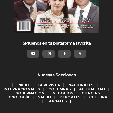
Síguenos en tu plataforma favorita
Nuestras Secciones
|
INICIO
|
LA REVISTA
|
NACIONALES
|
INTERNACIONALES
|
COLUMNAS
|
ACTUALIDAD
|
GOBERNACIÓN
|
NEGOCIOS
|
CIENCIA Y
TECNOLOGÍA
|
SALUD
|
DEPORTES
|
CULTURA
|
SOCIALES
|