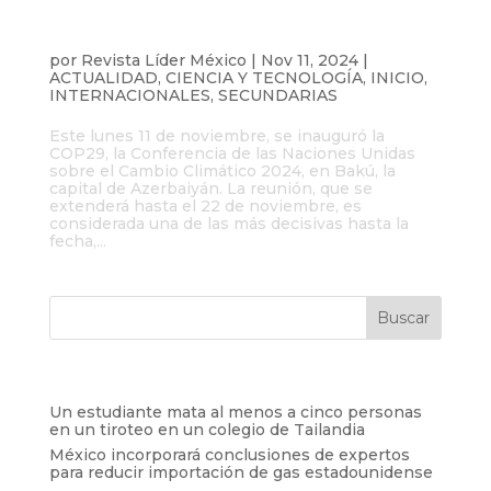
COP29: Inicia la Conferencia de las
Naciones Unidas sobre el Cambio
Climático en Azerbaiyán
por
Revista Líder México
|
Nov 11, 2024
|
ACTUALIDAD
,
CIENCIA Y TECNOLOGÍA
,
INICIO
,
INTERNACIONALES
,
SECUNDARIAS
Este lunes 11 de noviembre, se inauguró la
COP29, la Conferencia de las Naciones Unidas
sobre el Cambio Climático 2024, en Bakú, la
capital de Azerbaiyán. La reunión, que se
extenderá hasta el 22 de noviembre, es
considerada una de las más decisivas hasta la
fecha,...
Entradas recientes
Un estudiante mata al menos a cinco personas
en un tiroteo en un colegio de Tailandia
México incorporará conclusiones de expertos
para reducir importación de gas estadounidense