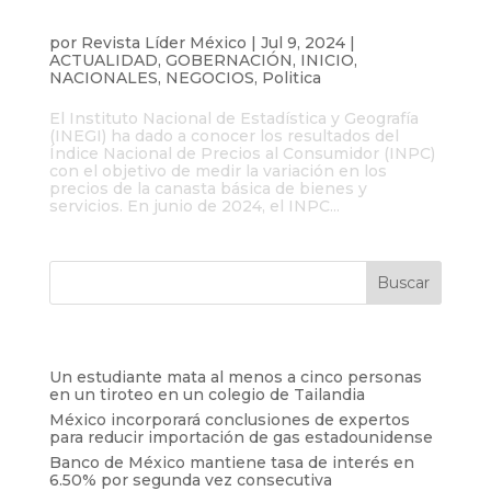
En junio de 2024 la inflación se ubicó en
4.98%: INEGI
por
Revista Líder México
|
Jul 9, 2024
|
ACTUALIDAD
,
GOBERNACIÓN
,
INICIO
,
NACIONALES
,
NEGOCIOS
,
Politica
El Instituto Nacional de Estadística y Geografía
(INEGI) ha dado a conocer los resultados del
Índice Nacional de Precios al Consumidor (INPC)
con el objetivo de medir la variación en los
precios de la canasta básica de bienes y
servicios. En junio de 2024, el INPC...
Entradas recientes
Un estudiante mata al menos a cinco personas
en un tiroteo en un colegio de Tailandia
México incorporará conclusiones de expertos
para reducir importación de gas estadounidense
Banco de México mantiene tasa de interés en
6.50% por segunda vez consecutiva