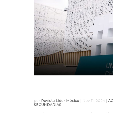
COP29: Inicia la Confe
el Cambio Climático e
por
Revista Líder México
|
Nov 11, 2024
|
A
SECUNDARIAS