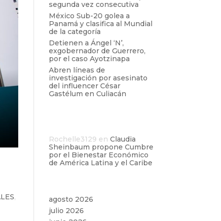
segunda vez consecutiva
México Sub-20 golea a
Panamá y clasifica al Mundial
de la categoría
Detienen a Ángel ‘N’,
exgobernador de Guerrero,
por el caso Ayotzinapa
Abren líneas de
investigación por asesinato
del influencer César
Gastélum en Culiacán
Comentarios
recientes
Rochelle3129
en
Claudia
Sheinbaum propone Cumbre
por el Bienestar Económico
de América Latina y el Caribe
re
Archivos
ALES
,
agosto 2026
julio 2026