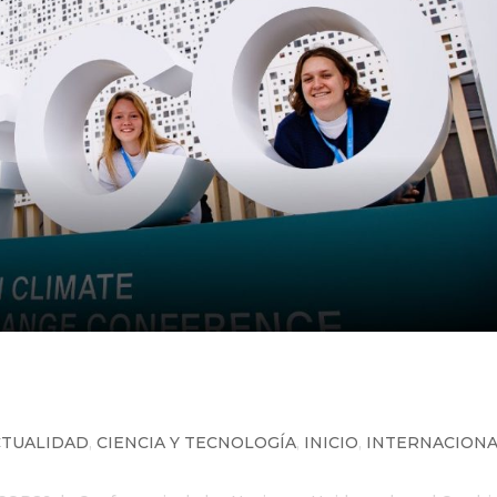
rencia de las Naciones Unidas sob
n Azerbaiyán
CTUALIDAD
,
CIENCIA Y TECNOLOGÍA
,
INICIO
,
INTERNACION