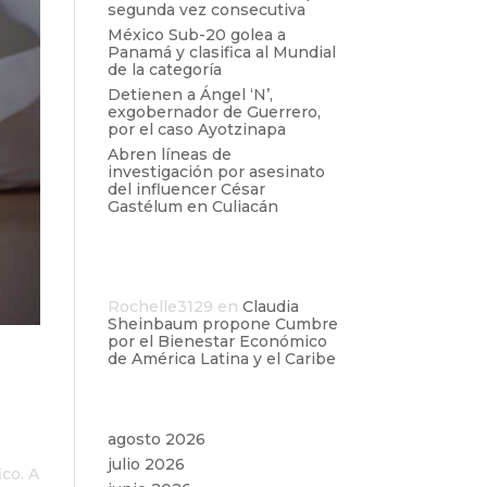
segunda vez consecutiva
México Sub-20 golea a
Panamá y clasifica al Mundial
de la categoría
Detienen a Ángel ‘N’,
exgobernador de Guerrero,
por el caso Ayotzinapa
Abren líneas de
investigación por asesinato
del influencer César
Gastélum en Culiacán
Comentarios
recientes
Rochelle3129
en
Claudia
Sheinbaum propone Cumbre
por el Bienestar Económico
de América Latina y el Caribe
Archivos
agosto 2026
julio 2026
co. A