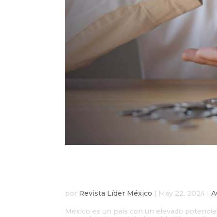
El Potencial de Ahorr
Enorme
por
Revista Líder México
|
May 22, 2024
|
A
México es un país con un elevado potencial