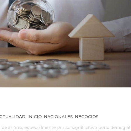
o en México: Desaprovechado y
CTUALIDAD
,
INICIO
,
NACIONALES
,
NEGOCIOS
 de ahorro, especialmente por su significativo bono demográfi