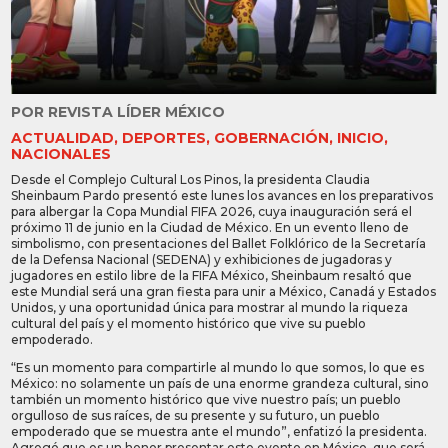
POR
REVISTA LÍDER MÉXICO
ACTUALIDAD
,
DEPORTES
,
GOBERNACIÓN
,
INICIO
,
NACIONALES
Desde el Complejo Cultural Los Pinos, la presidenta Claudia
Sheinbaum Pardo presentó este lunes los avances en los preparativos
para albergar la Copa Mundial FIFA 2026, cuya inauguración será el
próximo 11 de junio en la Ciudad de México. En un evento lleno de
simbolismo, con presentaciones del Ballet Folklórico de la Secretaría
de la Defensa Nacional (SEDENA) y exhibiciones de jugadoras y
jugadores en estilo libre de la FIFA México, Sheinbaum resaltó que
este Mundial será una gran fiesta para unir a México, Canadá y Estados
Unidos, y una oportunidad única para mostrar al mundo la riqueza
cultural del país y el momento histórico que vive su pueblo
empoderado.
“Es un momento para compartirle al mundo lo que somos, lo que es
México: no solamente un país de una enorme grandeza cultural, sino
también un momento histórico que vive nuestro país; un pueblo
orgulloso de sus raíces, de su presente y su futuro, un pueblo
empoderado que se muestra ante el mundo”, enfatizó la presidenta.
Agregó que es un honor presentar este evento en México, que será