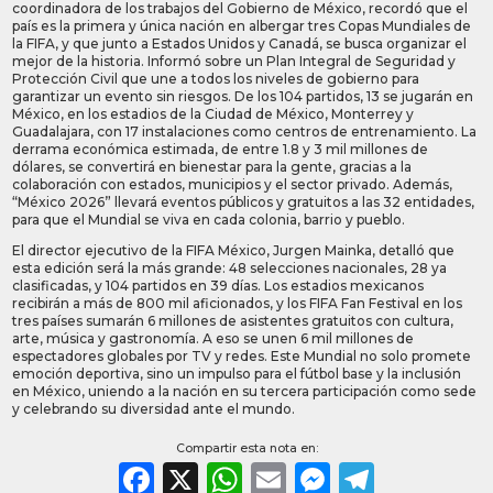
coordinadora de los trabajos del Gobierno de México, recordó que el
país es la primera y única nación en albergar tres Copas Mundiales de
la FIFA, y que junto a Estados Unidos y Canadá, se busca organizar el
mejor de la historia. Informó sobre un Plan Integral de Seguridad y
Protección Civil que une a todos los niveles de gobierno para
garantizar un evento sin riesgos. De los 104 partidos, 13 se jugarán en
México, en los estadios de la Ciudad de México, Monterrey y
Guadalajara, con 17 instalaciones como centros de entrenamiento. La
derrama económica estimada, de entre 1.8 y 3 mil millones de
dólares, se convertirá en bienestar para la gente, gracias a la
colaboración con estados, municipios y el sector privado. Además,
“México 2026” llevará eventos públicos y gratuitos a las 32 entidades,
para que el Mundial se viva en cada colonia, barrio y pueblo.
El director ejecutivo de la FIFA México, Jurgen Mainka, detalló que
esta edición será la más grande: 48 selecciones nacionales, 28 ya
clasificadas, y 104 partidos en 39 días. Los estadios mexicanos
recibirán a más de 800 mil aficionados, y los FIFA Fan Festival en los
tres países sumarán 6 millones de asistentes gratuitos con cultura,
arte, música y gastronomía. A eso se unen 6 mil millones de
espectadores globales por TV y redes. Este Mundial no solo promete
emoción deportiva, sino un impulso para el fútbol base y la inclusión
en México, uniendo a la nación en su tercera participación como sede
y celebrando su diversidad ante el mundo.
Compartir esta nota en:
Facebook
X
WhatsApp
Email
Messeng
Teleg