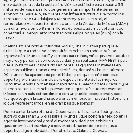
inolvidable para toda la población. México está listo para recibir a 5.5
millones de visitantes, lo que generará una importante derrama
económica. Para ello, se cuenta con infraestructura clave como los
aeropuertos de Guadalajara y Monterrey, y en la capital, el
remodelado Aeropuerto Internacional de la Ciudad de México (AICM)
con una inversión de 9 mil millones de pesos, además del tren que
conectará el Aeropuerto Internacional Felipe Ángeles (AIFA) con la
CDMX.
Sheinbaum anunció el “Mundial Social”, una iniciativa para que el
fútbol llegue a todos: se construirán canchas en todo el país, se
organizarán “Mundialitos” y torneos para niños, niñas, jóvenes, adultos
mayores y personas con discapacidad, y se realizarán FIFA FESTS para
que el público vea los partidos en pantallas gigantes instaladas en
espacios públicos. Como gesto simbólico, donará su boleto número
001 a una niña apasionada por el fútbol, para que sueñe con este
deporte y promueva la inclusión, especialmente de las mujeres.
Asimismo, envió un mensaje inspirador a la Selección Mexicana: “Que
cuando salten a la cancha piensen en el gran país que representan.
México es un país extraordinario con un pueblo excepcional y cada
vez que toquen la cancha que piensen en eso: en nuestra historia, en
lo que representamos, en el gran país que somos”.
Por su parte, la secretaria de Gobernación, Rosa Icela Rodríguez,
subrayó que faltan 213 días para el Mundial, que pondrá a México en la
agenda internacional y será el momento ideal para exhibir su
gastronomía, artesanías y biodiversidad, haciendo de esta justa
deportiva algo inolvidable. Por otro lado, Gabriela Cuevas,