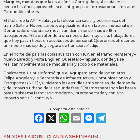
Marqués, mientras que la estación La Corregidora, ubicada en el
centro histórico, aprovechará el antiguo patio ferroviario sin afectar el
Parque Alcanfores.
El titular de la ARTF subrayó la relevancia social y económica del
tramo Saltillo–Nuevo Laredo, especialmente en la zona industrial de
Derramadero, donde se movilizan diariamente más de 18 mil
trabajadores. “El tren atenderá una necesidad muy clara: trabajadores
que hoy pasan horas en autobuses de personal. Queremos ofrecerles
un medio más rápido y seguro de transporte”, dijo.
En el norte del país, las obras avanzan con ICA en el tramo Monterrey–
Nuevo Laredo y Mota Engil en Querétaro–Irapuato, donde ya se
realizan movimientos de maquinaria y acopio de materiales.
Finalmente, Lajous informó que el Agrupamiento de Ingenieros
Felipe Ángeles y la Secretaría de Infraestructura, Comunicaciones y
Transportes (SICT) ya iniciaron los estudios ambientales, de demanda
y de impacto urbano de la segunda fase. “Estamos sentando las bases
para un sistema ferroviario moderno, interconectado y con alto
impacto social”, concluyó.
Compartir esta nota en:
Facebook
X
WhatsApp
Email
Messeng
Teleg
ANDRÉS LAJOUS
|
CLAUDIA SHEINBAUM
|