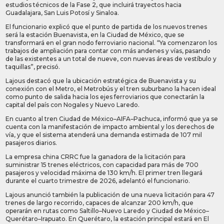
estudios técnicos de la Fase 2, que incluirá trayectos hacia
Guadalajara, San Luis Potosí y Sinaloa.
El funcionario explicó que el punto de partida de los nuevos trenes
será la estación Buenavista, en la Ciudad de México, que se
transformará en el gran nodo ferroviario nacional. “Ya comenzaron los
trabajos de ampliación para contar con más andenes y vías, pasando
de las existentes a un total de nueve, con nuevas áreas de vestíbulo y
taquillas”, precisó.
Lajous destacó que la ubicación estratégica de Buenavista y su
conexión con el Metro, el Metrobús y el tren suburbano la hacen ideal
como punto de salida hacia los ejes ferroviarios que conectarán la
capital del país con Nogales y Nuevo Laredo.
En cuanto al tren Ciudad de México–AIFA–Pachuca, informó que ya se
cuenta con la manifestación de impacto ambiental y los derechos de
vía, y que el sistema atenderá una demanda estimada de 107 mil
pasajeros diarios.
La empresa china CRRC fue la ganadora de la licitación para
suministrar 15 trenes eléctricos, con capacidad para más de 700
pasajeros y velocidad máxima de 130 km/h. El primer tren llegará
durante el cuarto trimestre de 2026, adelantó el funcionario.
Lajous anunció también la publicación de una nueva licitación para 47
trenes de largo recorrido, capaces de alcanzar 200 km/h, que
operarán en rutas como Saltillo–Nuevo Laredo y Ciudad de México–
Querétaro–Irapuato. En Querétaro, la estación principal estará en El