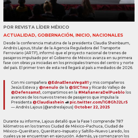
POR
REVISTA LÍDER MÉXICO
ACTUALIDAD
,
GOBERNACIÓN
,
INICIO
,
NACIONALES
Desde la conferencia matutina de la presidenta Claudia Sheinbaum,
Andrés Lajous, titular de la Agencia Reguladora del Transporte
Ferroviario (ARTF), informó que el proyecto nacional de trenes de
pasajeros impulsado por el Gobierno de México avanza en su primera
fase con obras ya iniciadas en los principales tramos del centro y norte
del país. El primer tren de esta red llegará al país a mediados de 2026.
Con mi compañera
@EdnaElenaVegaR1
y mis compañeros
Jesús Esteva y
@nenulo
de la
@SICTmx
y Ricardo Vallejo de
@Defensamx1
, compartimos en la
#MañaneraDelPueblo
los
avances de los nuevos trenes de pasajeros que impulsa la
Presidenta
@Claudiashein
🚅
pic.twitter.com/1G8GhJ2Lr5
— Andrés Lajous (@andreslajous)
October 22, 2025
Durante su informe, Lajous detalló que la Fase 1 comprende 787
kilómetros en los tramos Ciudad de México–Pachuca, Ciudad de
México–Querétaro, Querétaro–Irapuato y Saltillo–Nuevo Laredo, los
cuales ya se encuentran en ejecución. Además, ya comenzaron los