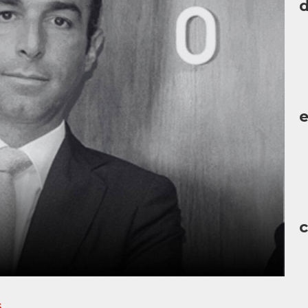
d
c
S