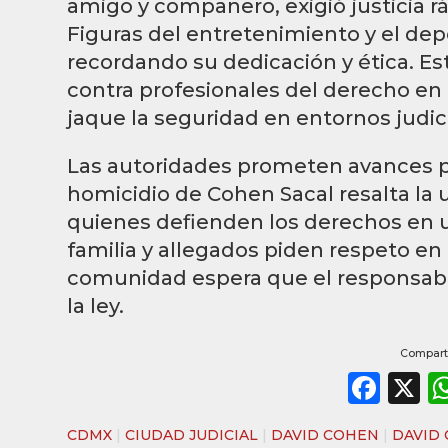
amigo y compañero, exigió justicia rá
Figuras del entretenimiento y el de
recordando su dedicación y ética. E
contra profesionales del derecho en
jaque la seguridad en entornos judici
Las autoridades prometen avances pr
homicidio de Cohen Sacal resalta la
quienes defienden los derechos en 
familia y allegados piden respeto e
comunidad espera que el responsab
la ley.
Comparti
Fac
X
CDMX
|
CIUDAD JUDICIAL
|
DAVID COHEN
|
DAVID