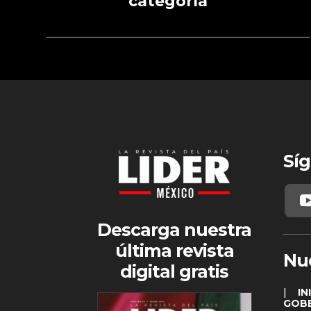
categoría
Síg
Descarga nuestra
última revista
Nu
digital gratis
|
IN
GOB