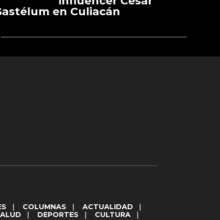
influencer César
astélum en Culiacán
ES
|
COLUMNAS
|
ACTUALIDAD
|
SALUD
|
DEPORTES
|
CULTURA
|