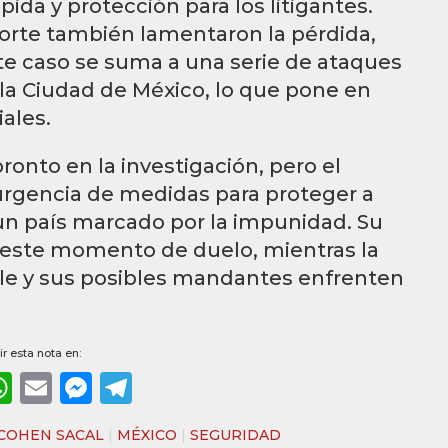
pida y protección para los litigantes.
porte también lamentaron la pérdida,
ste caso se suma a una serie de ataques
 la Ciudad de México, lo que pone en
ales.
onto en la investigación, pero el
 urgencia de medidas para proteger a
un país marcado por la impunidad. Su
n este momento de duelo, mientras la
le y sus posibles mandantes enfrenten
r esta nota en:
ebook
WhatsApp
Email
Messenger
Telegram
 COHEN SACAL
|
MÉXICO
|
SEGURIDAD