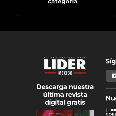
categoría
Síg
Descarga nuestra
última revista
Nu
digital gratis
|
IN
GOB