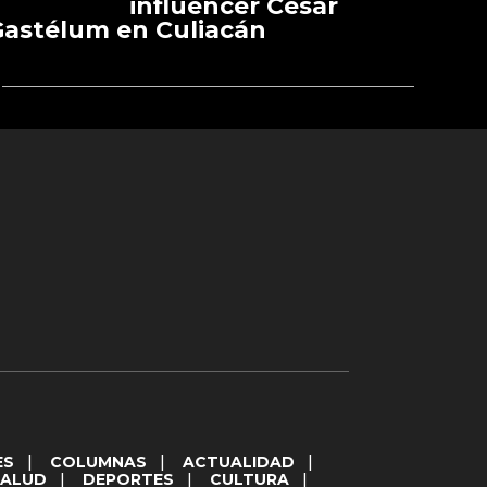
influencer César
astélum en Culiacán
ES
|
COLUMNAS
|
ACTUALIDAD
|
SALUD
|
DEPORTES
|
CULTURA
|