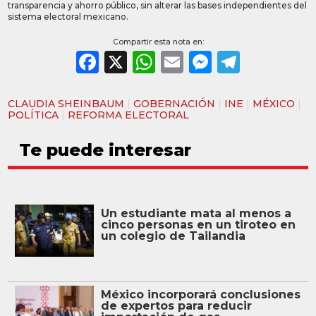
transparencia y ahorro público, sin alterar las bases independientes del
sistema electoral mexicano.
Compartir esta nota en:
Facebook
X
WhatsApp
Email
Messeng
Teleg
CLAUDIA SHEINBAUM
|
GOBERNACIÓN
|
INE
|
MÉXICO
|
POLÍTICA
|
REFORMA ELECTORAL
Te puede interesar
Un estudiante mata al menos a
cinco personas en un tiroteo en
un colegio de Tailandia
México incorporará conclusiones
de expertos para reducir