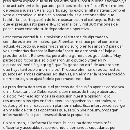
presidenta explicó que se busca disminuir el presupuesto asignado, ya
que actualmente “los partidos políticos reciben más de 15 mil millones
de pesos anuales”. Para lograrlo, sugirió explorar alternativas como el
voto electrónico, que no solo abarataría las elecciones sino que
facilitaría la participación de los mexicanos en el extranjero. Estimó
que el presupuesto para el INE rondaría los 15 mil 300 millones de
pesos, manteniendo su independencia operativa.
Otro tema central fue la revisión del sistema de diputados y
senadores plurinominales, que Sheinbaum criticó por el contexto
actual. Recordó que este mecanismo surgió en los años 70 para dar
voz a minorías durante la llamada “apertura democrática” bajo el
presidente Luis Echeverría, pero ahora genera desigualdades. “Hay
partidos políticos que sólo ganaron un diputado y tienen 17
diputados”, señaló, y agregó que “la gente no está de acuerdo en
que haya tantos plurinominales”. Propuso eliminar o reducir estos
puestos en ambas cámaras legislativas, sin eliminar la representación
de minorías, sino ajustándola para mayor equidad.
La presidenta destacó que el proceso de discusión apenas comienza
en la Secretaría de Gobernación, con mesas de trabajo abiertas al
diálogo. “Por eso abrimos a la discusión nuestra opinión”, dijo,
resumiendo los ejes en fortalecer los organismos electorales, bajar
costos y eliminar excesos en plurinominales. Esta intervención surge
en medio de críticas opositoras que, según Sheinbaum, propagan
información falsa para desestabilizar la propuesta.
En resumen, la Reforma Electoral busca una democracia más
eficiente y accesible, respondiendo a demandas ciudadanas por