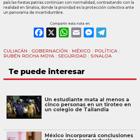
país las fiestas patrias continúan con normalidad, contrastando con la
realidad en Sinaloa, donde la prioridad es la protección colectiva ante
un panorama de incertidumbre.
Compartir esta nota en:
Facebook
X
WhatsApp
Email
Messeng
Teleg
CULIACÁN
|
GOBERNACIÓN
|
MÉXICO
|
POLÍTICA
|
RUBÉN ROCHA MOYA
|
SEGURIDAD
|
SINALOA
Te puede interesar
Un estudiante mata al menos a
cinco personas en un tiroteo en
un colegio de Tailandia
México incorporará conclusiones