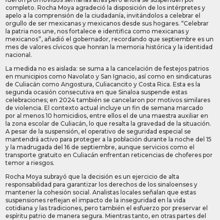
completo. Rocha Moya agradeció la disposición de los intérpretes y
apelo a la comprensión de la ciudadanía, invitándolos a celebrar el
orgullo de ser mexicanas y mexicanos desde sus hogares. “Celebrar
la patria nos une, nos fortalece e identifica como mexicanas y
mexicanos”, añadió el gobernador, recordando que septiembre es un
mes de valores cívicos que honran la memoria histórica y la identidad
nacional.
La medida no es aislada: se suma a la cancelación de festejos patrios
en municipios como Navolato y San Ignacio, así como en sindicaturas
de Culiacán como Angostura, Culiacancito y Costa Rica. Esta es la
segunda ocasión consecutiva en que Sinaloa suspende estas
celebraciones; en 2024 también se cancelaron por motivos similares
de violencia. El contexto actual incluye un fin de semana marcado
por al menos 10 homicidios, entre ellos el de una maestra auxiliar en
la zona escolar de Culiacán, lo que resalta la gravedad de la situación.
A pesar de la suspensión, el operativo de seguridad especial se
mantendrá activo para proteger a la población durante la noche del 15
y la madrugada del 16 de septiembre, aunque servicios como el
transporte gratuito en Culiacán enfrentan reticencias de choferes por
temor a riesgos.
Rocha Moya subrayó que la decisión es un ejercicio de alta
responsabilidad para garantizar los derechos de los sinaloenses y
mantener la cohesión social. Analistas locales señalan que estas
suspensiones reflejan el impacto de la inseguridad en la vida
cotidiana y las tradiciones, pero también el esfuerzo por preservar el
espíritu patrio de manera segura. Mientras tanto, en otras partes del