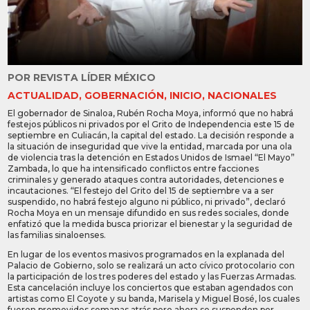
POR
REVISTA LÍDER MÉXICO
ACTUALIDAD
,
GOBERNACIÓN
,
INICIO
,
NACIONALES
El gobernador de Sinaloa, Rubén Rocha Moya, informó que no habrá
festejos públicos ni privados por el Grito de Independencia este 15 de
septiembre en Culiacán, la capital del estado. La decisión responde a
la situación de inseguridad que vive la entidad, marcada por una ola
de violencia tras la detención en Estados Unidos de Ismael “El Mayo”
Zambada, lo que ha intensificado conflictos entre facciones
criminales y generado ataques contra autoridades, detenciones e
incautaciones. “El festejo del Grito del 15 de septiembre va a ser
suspendido, no habrá festejo alguno ni público, ni privado”, declaró
Rocha Moya en un mensaje difundido en sus redes sociales, donde
enfatizó que la medida busca priorizar el bienestar y la seguridad de
las familias sinaloenses.
En lugar de los eventos masivos programados en la explanada del
Palacio de Gobierno, solo se realizará un acto cívico protocolario con
la participación de los tres poderes del estado y las Fuerzas Armadas.
Esta cancelación incluye los conciertos que estaban agendados con
artistas como El Coyote y su banda, Marisela y Miguel Bosé, los cuales
fueron promovidos semanas atrás pero ahora se suspenden por