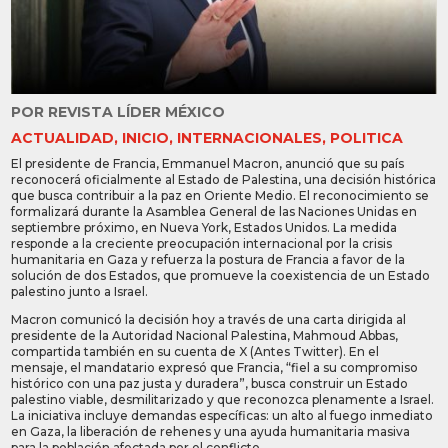
POR
REVISTA LÍDER MÉXICO
ACTUALIDAD
,
INICIO
,
INTERNACIONALES
,
POLITICA
El presidente de Francia, Emmanuel Macron, anunció que su país
reconocerá oficialmente al Estado de Palestina, una decisión histórica
que busca contribuir a la paz en Oriente Medio. El reconocimiento se
formalizará durante la Asamblea General de las Naciones Unidas en
septiembre próximo, en Nueva York, Estados Unidos. La medida
responde a la creciente preocupación internacional por la crisis
humanitaria en Gaza y refuerza la postura de Francia a favor de la
solución de dos Estados, que promueve la coexistencia de un Estado
palestino junto a Israel.
Macron comunicó la decisión hoy a través de una carta dirigida al
presidente de la Autoridad Nacional Palestina, Mahmoud Abbas,
compartida también en su cuenta de X (Antes Twitter). En el
mensaje, el mandatario expresó que Francia, “fiel a su compromiso
histórico con una paz justa y duradera”, busca construir un Estado
palestino viable, desmilitarizado y que reconozca plenamente a Israel.
La iniciativa incluye demandas específicas: un alto al fuego inmediato
en Gaza, la liberación de rehenes y una ayuda humanitaria masiva
para la población afectada por el conflicto.