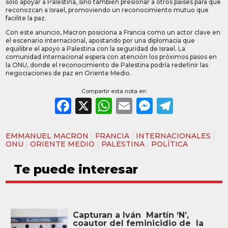
solo apoyar a Palestina, sino también presionar a otros países para que
reconozcan a Israel, promoviendo un reconocimiento mutuo que
facilite la paz.
Con este anuncio, Macron posiciona a Francia como un actor clave en
el escenario internacional, apostando por una diplomacia que
equilibre el apoyo a Palestina con la seguridad de Israel. La
comunidad internacional espera con atención los próximos pasos en
la ONU, donde el reconocimiento de Palestina podría redefinir las
negociaciones de paz en Oriente Medio.
Compartir esta nota en:
Facebook
X
WhatsApp
Email
Messeng
Teleg
EMMANUEL MACRON
|
FRANCIA
|
INTERNACIONALES
|
ONU
|
ORIENTE MEDIO
|
PALESTINA
|
POLÍTICA
Te puede interesar
Capturan a Iván Martín ‘N’,
coautor del feminicidio de la