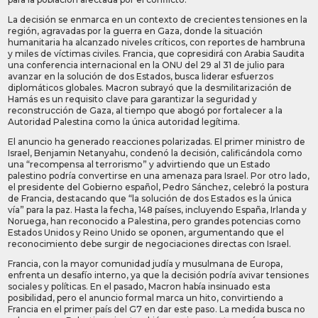
La decisión se enmarca en un contexto de crecientes tensiones en la
región, agravadas por la guerra en Gaza, donde la situación
humanitaria ha alcanzado niveles críticos, con reportes de hambruna
y miles de víctimas civiles. Francia, que copresidirá con Arabia Saudita
una conferencia internacional en la ONU del 29 al 31 de julio para
avanzar en la solución de dos Estados, busca liderar esfuerzos
diplomáticos globales. Macron subrayó que la desmilitarización de
Hamás es un requisito clave para garantizar la seguridad y
reconstrucción de Gaza, al tiempo que abogó por fortalecer a la
Autoridad Palestina como la única autoridad legítima.
El anuncio ha generado reacciones polarizadas. El primer ministro de
Israel, Benjamin Netanyahu, condenó la decisión, calificándola como
una “recompensa al terrorismo” y advirtiendo que un Estado
palestino podría convertirse en una amenaza para Israel. Por otro lado,
el presidente del Gobierno español, Pedro Sánchez, celebró la postura
de Francia, destacando que “la solución de dos Estados es la única
vía” para la paz. Hasta la fecha, 148 países, incluyendo España, Irlanda y
Noruega, han reconocido a Palestina, pero grandes potencias como
Estados Unidos y Reino Unido se oponen, argumentando que el
reconocimiento debe surgir de negociaciones directas con Israel.
Francia, con la mayor comunidad judía y musulmana de Europa,
enfrenta un desafío interno, ya que la decisión podría avivar tensiones
sociales y políticas. En el pasado, Macron había insinuado esta
posibilidad, pero el anuncio formal marca un hito, convirtiendo a
Francia en el primer país del G7 en dar este paso. La medida busca no