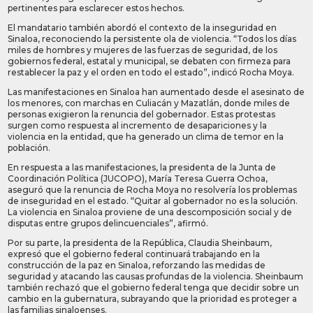
pertinentes para esclarecer estos hechos.
El mandatario también abordó el contexto de la inseguridad en
Sinaloa, reconociendo la persistente ola de violencia. “Todos los días
miles de hombres y mujeres de las fuerzas de seguridad, de los
gobiernos federal, estatal y municipal, se debaten con firmeza para
restablecer la paz y el orden en todo el estado”, indicó Rocha Moya.
Las manifestaciones en Sinaloa han aumentado desde el asesinato de
los menores, con marchas en Culiacán y Mazatlán, donde miles de
personas exigieron la renuncia del gobernador. Estas protestas
surgen como respuesta al incremento de desapariciones y la
violencia en la entidad, que ha generado un clima de temor en la
población.
En respuesta a las manifestaciones, la presidenta de la Junta de
Coordinación Política (JUCOPO), María Teresa Guerra Ochoa,
aseguró que la renuncia de Rocha Moya no resolvería los problemas
de inseguridad en el estado. “Quitar al gobernador no es la solución.
La violencia en Sinaloa proviene de una descomposición social y de
disputas entre grupos delincuenciales”, afirmó.
Por su parte, la presidenta de la República, Claudia Sheinbaum,
expresó que el gobierno federal continuará trabajando en la
construcción de la paz en Sinaloa, reforzando las medidas de
seguridad y atacando las causas profundas de la violencia. Sheinbaum
también rechazó que el gobierno federal tenga que decidir sobre un
cambio en la gubernatura, subrayando que la prioridad es proteger a
las familias sinaloenses.