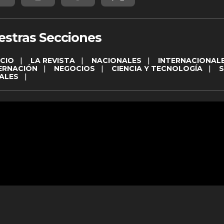
estras Secciones
ICIO
|
LA REVISTA
|
NACIONALES
|
INTERNACIONAL
ERNACIÓN
|
NEGOCIOS
|
CIENCIA Y TECNOLOGÍA
|
ALES
|