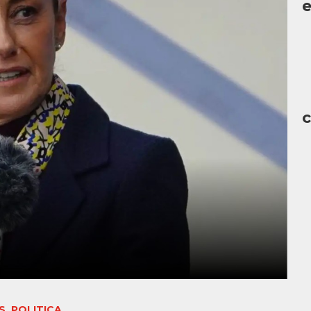
c
S
,
POLITICA