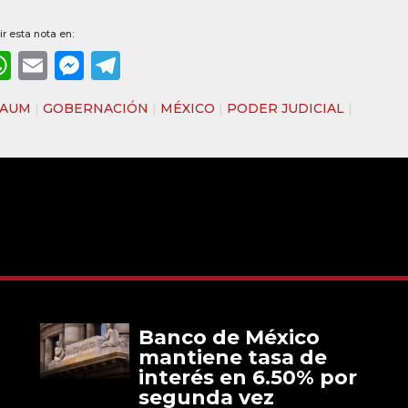
r esta nota en:
ebook
WhatsApp
Email
Messenger
Telegram
BAUM
|
GOBERNACIÓN
|
MÉXICO
|
PODER JUDICIAL
|
Banco de México
mantiene tasa de
interés en 6.50% por
segunda vez