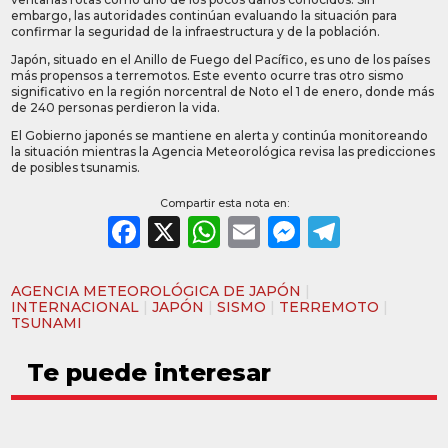
embargo, las autoridades continúan evaluando la situación para
confirmar la seguridad de la infraestructura y de la población.
Japón, situado en el Anillo de Fuego del Pacífico, es uno de los países
más propensos a terremotos. Este evento ocurre tras otro sismo
significativo en la región norcentral de Noto el 1 de enero, donde más
de 240 personas perdieron la vida.
El Gobierno japonés se mantiene en alerta y continúa monitoreando
la situación mientras la Agencia Meteorológica revisa las predicciones
de posibles tsunamis.
Compartir esta nota en:
Facebook
X
WhatsApp
Email
Messeng
Teleg
AGENCIA METEOROLÓGICA DE JAPÓN
|
INTERNACIONAL
|
JAPÓN
|
SISMO
|
TERREMOTO
|
TSUNAMI
Te puede interesar