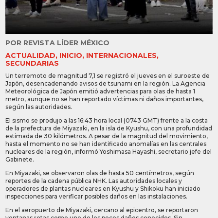
POR
REVISTA LÍDER MÉXICO
ACTUALIDAD
,
INICIO
,
INTERNACIONALES
,
SECUNDARIAS
Un terremoto de magnitud 7,1 se registró el jueves en el suroeste de
Japón, desencadenando avisos de tsunami en la región. La Agencia
Meteorológica de Japón emitió advertencias para olas de hasta 1
metro, aunque no se han reportado víctimas ni daños importantes,
según las autoridades.
El sismo se produjo a las 16:43 hora local (0743 GMT) frente a la costa
de la prefectura de Miyazaki, en la isla de Kyushu, con una profundidad
estimada de 30 kilómetros. A pesar de la magnitud del movimiento,
hasta el momento no se han identificado anomalías en las centrales
nucleares de la región, informó Yoshimasa Hayashi, secretario jefe del
Gabinete.
En Miyazaki, se observaron olas de hasta 50 centímetros, según
reportes de la cadena pública NHK. Las autoridades locales y
operadores de plantas nucleares en Kyushu y Shikoku han iniciado
inspecciones para verificar posibles daños en las instalaciones.
En el aeropuerto de Miyazaki, cercano al epicentro, se reportaron
ventanas rotas como uno de los pocos daños conocidos. Sin