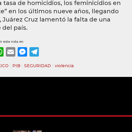
a tasa de homicidios, los feminicidios en
” en los últimos nueve años, llegando
, Juárez Cruz lamentó la falta de una
del país.
r esta nota en:
ebook
WhatsApp
Email
Messenger
Telegram
ICO
|
PIB
|
SEGURIDAD
|
violencia