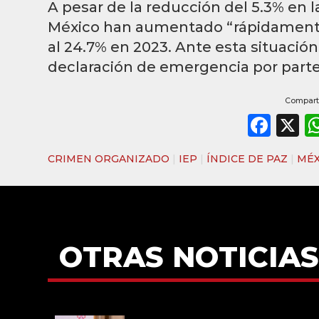
A pesar de la reducción del 5.3% en l
México han aumentado “rápidamente
al 24.7% en 2023. Ante esta situación
declaración de emergencia por parte 
Comparti
Fac
X
CRIMEN ORGANIZADO
|
IEP
|
ÍNDICE DE PAZ
|
MÉX
OTRAS NOTICIAS