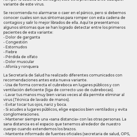
variante de este virus.
Se recomienda no alarmarse o caer en el pánico, pero si debemos
conocer cuales son sus síntomas para romper con esta cadena de
contagios y salir lo mejor librados de ella. Aquí te presentamos
algunos síntomas que se han logrado detectar entre los primeros
pacientes de esta variante:
• Dolor de garganta
• Congestión
• Estornudos
• Fiebre
• Pérdida de olfato
• Dolor muscular
• Afonía y ronquera
La Secretaría de Salud ha realizado diferentes comunicados con
recomendaciones antes esta nueva variante.
• Usa de forma correcta el cubreboca en lugares públicos y con
ventilación deficiente (liga de correcto uso de cubrebocas).
• Lavar tus manos muy bien varias veces al día permite eliminar al
virus (Técnica de lavado de manos).
• Evitar tocar tus ojos, nariz y boca.
• Si acudes a lugares públicos, elige espacios bien ventilados y evita
conglomeraciones.
• Mantener siempre una «sana distancia» con las otras personas. La
sana distancia es el espacio que tenemos alrededor de nuestro
cuerpo cuando extendemos los brazos.
• Mantente informado de fuentes oficiales (secretaria de salud, OPS,