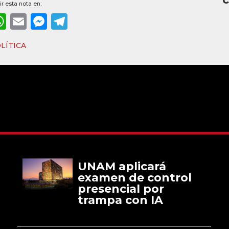
r esta nota en:
ebook
WhatsApp
Email
Messenger
Telegram
LÍTICA
UNAM aplicará
examen de control
presencial por
trampa con IA