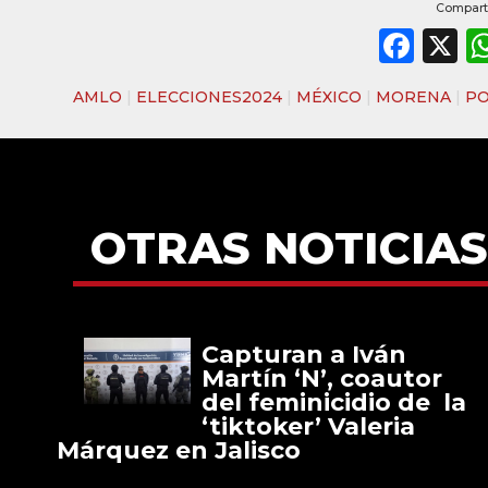
Comparti
Fac
X
AMLO
|
ELECCIONES2024
|
MÉXICO
|
MORENA
|
PO
OTRAS NOTICIAS
Capturan a Iván
Martín ‘N’, coautor
del feminicidio de la
‘tiktoker’ Valeria
Márquez en Jalisco