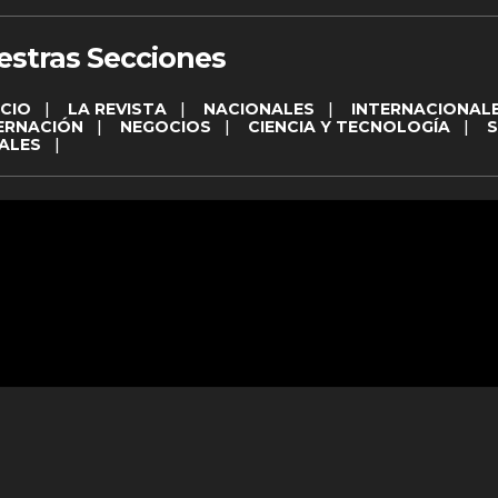
estras Secciones
ICIO
|
LA REVISTA
|
NACIONALES
|
INTERNACIONAL
ERNACIÓN
|
NEGOCIOS
|
CIENCIA Y TECNOLOGÍA
|
ALES
|