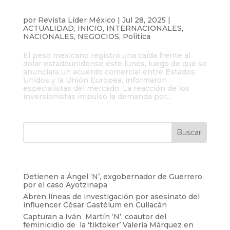
Peso mexicano se debilita tras acuerdo
entre Estados Unidos y la Unión Europea
por
Revista Líder México
|
Jul 28, 2025
|
ACTUALIDAD
,
INICIO
,
INTERNACIONALES
,
NACIONALES
,
NEGOCIOS
,
Politica
El peso mexicano registró una caída frente al
dólar estadounidense este lunes, luego de que se
anunciara un acuerdo comercial entre Estados
Unidos y la Unión Europea, informaron
especialistas del mercado. La reacción de los
inversionistas impulsó la demanda por...
Entradas recientes
Detienen a Ángel ‘N’, exgobernador de Guerrero,
por el caso Ayotzinapa
Abren líneas de investigación por asesinato del
influencer César Gastélum en Culiacán
Capturan a Iván Martín ‘N’, coautor del
feminicidio de la ‘tiktoker’ Valeria Márquez en