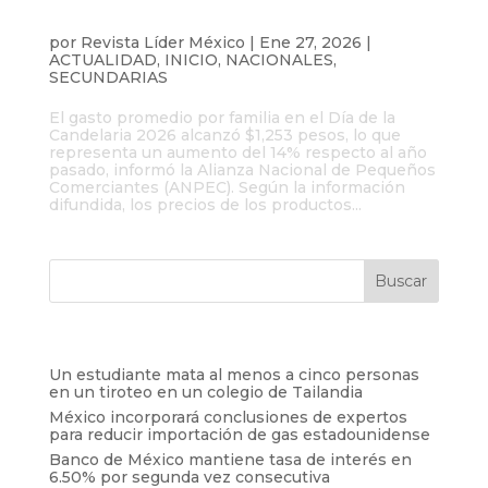
Gasto por Día de la Candelaria sube 14%
y alcanza $1,253 por hogar
por
Revista Líder México
|
Ene 27, 2026
|
ACTUALIDAD
,
INICIO
,
NACIONALES
,
SECUNDARIAS
El gasto promedio por familia en el Día de la
Candelaria 2026 alcanzó $1,253 pesos, lo que
representa un aumento del 14% respecto al año
pasado, informó la Alianza Nacional de Pequeños
Comerciantes (ANPEC). Según la información
difundida, los precios de los productos...
Entradas recientes
Un estudiante mata al menos a cinco personas
en un tiroteo en un colegio de Tailandia
México incorporará conclusiones de expertos
para reducir importación de gas estadounidense
Banco de México mantiene tasa de interés en
6.50% por segunda vez consecutiva