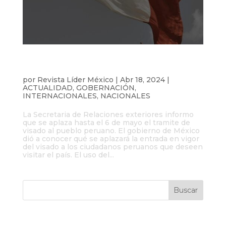
México pospone temporalmente la
solicitud de Visa al pueblo Peruano
por
Revista Líder México
|
Abr 18, 2024
|
ACTUALIDAD
,
GOBERNACIÓN
,
INTERNACIONALES
,
NACIONALES
La Secretaria de Relaciones exteriores informo
que se aplaza hasta el 6 de mayo el tramite de
visado al pueblo peruano. El gobierno de México
dió a conocer qué se aplazará la entrada en vigor
del visado a los ciudadanos peruanos que deseen
visitar el país. El uso del...
Entradas recientes