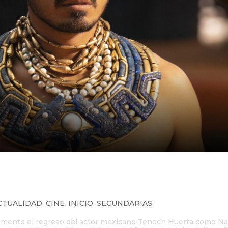
a como Namor en Avengers:
CTUALIDAD
,
CINE
,
INICIO
,
SECUNDARIAS
ialmente el regreso del actor mexicano Tenoch Huerta como N