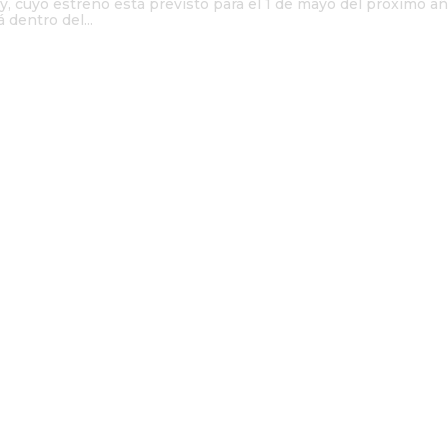
, cuyo estreno está previsto para el 1 de mayo del próximo añ
 dentro del...