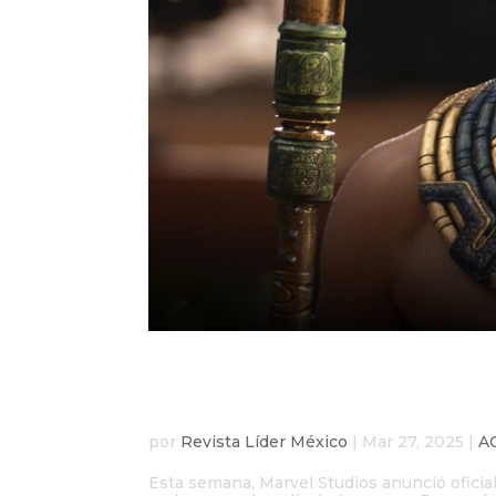
Tenoch Huerta regres
Doomsday
por
Revista Líder México
|
Mar 27, 2025
|
A
Esta semana, Marvel Studios anunció ofic