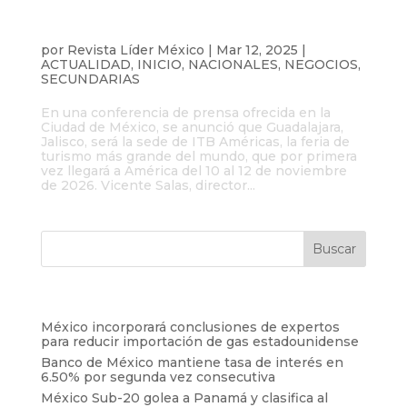
Guadalajara será sede de ITB Américas,
la feria de turismo más grande del
mundo
por
Revista Líder México
|
Mar 12, 2025
|
ACTUALIDAD
,
INICIO
,
NACIONALES
,
NEGOCIOS
,
SECUNDARIAS
En una conferencia de prensa ofrecida en la
Ciudad de México, se anunció que Guadalajara,
Jalisco, será la sede de ITB Américas, la feria de
turismo más grande del mundo, que por primera
vez llegará a América del 10 al 12 de noviembre
de 2026. Vicente Salas, director...
Entradas recientes
México incorporará conclusiones de expertos
para reducir importación de gas estadounidense
Banco de México mantiene tasa de interés en
6.50% por segunda vez consecutiva
México Sub-20 golea a Panamá y clasifica al