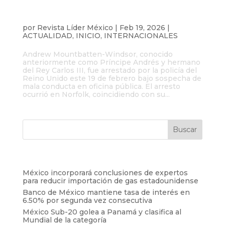
Arrestan al expríncipe Andrés por
sospecha de mala conducta en oficina
pública
por
Revista Líder México
|
Feb 19, 2026
|
ACTUALIDAD
,
INICIO
,
INTERNACIONALES
Andrew Mountbatten-Windsor, conocido
anteriormente como Príncipe Andrés y hermano
del Rey Carlos III, fue arrestado por la policía del
Reino Unido este 19 de febrero bajo sospecha de
mala conducta en oficina pública. El arresto
ocurrió en Norfolk, coincidiendo con su...
Entradas recientes
México incorporará conclusiones de expertos
para reducir importación de gas estadounidense
Banco de México mantiene tasa de interés en
6.50% por segunda vez consecutiva
México Sub-20 golea a Panamá y clasifica al
Mundial de la categoría