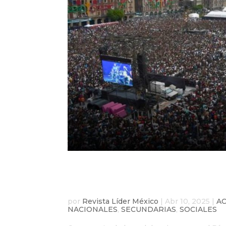
Flow, película ganador
Zócalo de la Ciudad d
por
Revista Líder México
|
Abr 10, 2025
|
A
NACIONALES
,
SECUNDARIAS
,
SOCIALES