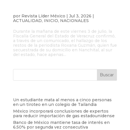
La Fiscalía de Veracruz confirma el
hallazgo de los restos de la periodista
Roxana Guzmán
por
Revista Líder México
|
Jul 3, 2026
|
ACTUALIDAD
,
INICIO
,
NACIONALES
Durante la mañana de este viernes 3 de julio, la
Fiscalía General del Estado de Veracruz confirmó,
a través de un comunicado, el hallazgo de los
restos de la periodista Roxana Guzmán, quien fue
secuestrada de su domicilio en Nanchital, al sur
del estado, hace apenas...
Entradas recientes
Un estudiante mata al menos a cinco personas
en un tiroteo en un colegio de Tailandia
México incorporará conclusiones de expertos
para reducir importación de gas estadounidense
Banco de México mantiene tasa de interés en
6.50% por segunda vez consecutiva