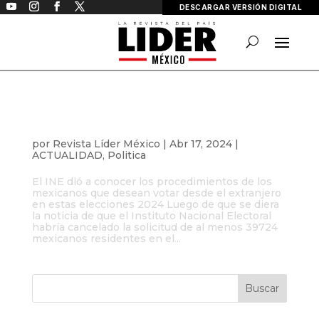
DESCARGAR VERSIÓN DIGITAL
¿Sabes cómo votar desde el extranjero?
por
Revista Líder México
|
Abr 17, 2024
|
ACTUALIDAD
,
Politica
El INE dió a conocer los procedimientos de los
mexicanos que desean votar desde el extranjero
en estas elecciones 2024 Luego de que se diera
la noticia de que el Instituto Nacional Electoral
habría cancelado la solicitud de al menos 39724
mexicanos residentes en el...