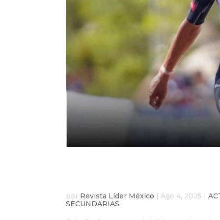
Isaac del Toro gana el 
latinoamericano en log
por
Revista Líder México
|
Ago 4, 2025
|
AC
SECUNDARIAS