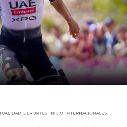
Circuito de Getxo y es el primer
rarlo
TUALIDAD
,
DEPORTES
,
INICIO
,
INTERNACIONALES
,