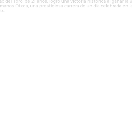
c del Toro, de 21 años, logró una victoria histórica al ganar la 
manos Otxoa, una prestigiosa carrera de un día celebrada en l
...