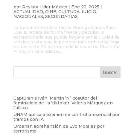
Lluvia: Lo extraordinario de lo ordinario
por
Revista Líder México
|
Ene 22, 2025
|
ACTUALIDAD
,
CINE
,
CULTURA
,
INICIO
,
NACIONALES
,
SECUNDARIAS
La ópera prima del director Rodrigo García Saiz,
Lluvia; retrata de forma fresca y peculiar lo
extraordinaria que puede llegar a ser la Ciudad de
México hasta para la persona más ordinaria; llega
a cines este 30 de enero de la mano de Pimienta
Films. En seis relatos...
Entradas recientes
Capturan a Iván Martín ‘N’, coautor del
feminicidio de la ‘tiktoker’ Valeria Márquez en
Jalisco
UNAM aplicará examen de control presencial por
trampa con IA
Ordenan aprehensión de Evo Morales por
terrorismo