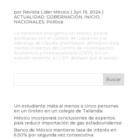
Expertos recomiendan a Sheinbaum
acelerar transición energética
por
Revista Líder México
|
Jun 19, 2024
|
ACTUALIDAD
,
GOBERNACIÓN
,
INICIO
,
NACIONALES
,
Politica
La transición energética en México podría
acelerarse con el cambio de Gobierno y el
liderazgo de Claudia Sheinbaum, afirmaron este
martes expertos del Centro de Investigación
Económica y Presupuestaria (CIEP). En un
estudio reciente, el CIEP destacó que el sector...
Entradas recientes
Un estudiante mata al menos a cinco personas
en un tiroteo en un colegio de Tailandia
México incorporará conclusiones de expertos
para reducir importación de gas estadounidense
Banco de México mantiene tasa de interés en
6.50% por segunda vez consecutiva