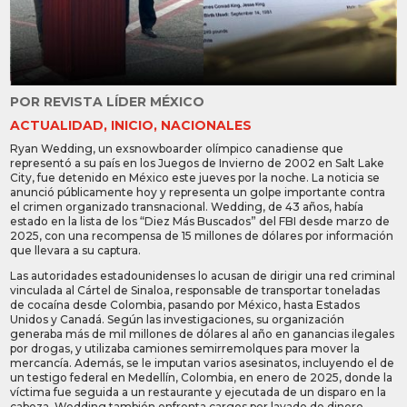
POR
REVISTA LÍDER MÉXICO
ACTUALIDAD
,
INICIO
,
NACIONALES
Ryan Wedding, un exsnowboarder olímpico canadiense que
representó a su país en los Juegos de Invierno de 2002 en Salt Lake
City, fue detenido en México este jueves por la noche. La noticia se
anunció públicamente hoy y representa un golpe importante contra
el crimen organizado transnacional. Wedding, de 43 años, había
estado en la lista de los “Diez Más Buscados” del FBI desde marzo de
2025, con una recompensa de 15 millones de dólares por información
que llevara a su captura.
Las autoridades estadounidenses lo acusan de dirigir una red criminal
vinculada al Cártel de Sinaloa, responsable de transportar toneladas
de cocaína desde Colombia, pasando por México, hasta Estados
Unidos y Canadá. Según las investigaciones, su organización
generaba más de mil millones de dólares al año en ganancias ilegales
por drogas, y utilizaba camiones semirremolques para mover la
mercancía. Además, se le imputan varios asesinatos, incluyendo el de
un testigo federal en Medellín, Colombia, en enero de 2025, donde la
víctima fue seguida a un restaurante y ejecutada de un disparo en la
cabeza. Wedding también enfrenta cargos por lavado de dinero,