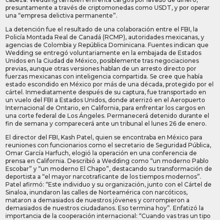
presuntamente a través de criptomonedas como USDT, y por operar
una “empresa delictiva permanente”.
La detención fue el resultado de una colaboración entre el FBI, la
Policía Montada Real de Canadá (RCMP), autoridades mexicanas, y
agencias de Colombia y República Dominicana. Fuentes indican que
Wedding se entregó voluntariamente en la embajada de Estados
Unidos en la Ciudad de México, posiblemente tras negociaciones
previas, aunque otras versiones hablan de un arresto directo por
fuerzas mexicanas con inteligencia compartida. Se cree que había
estado escondido en México por más de una década, protegido por el
cártel. Inmediatamente después de su captura, fue transportado en
un vuelo del FBI a Estados Unidos, donde aterrizó en el Aeropuerto
Internacional de Ontario, en California, para enfrentar los cargos en
una corte federal de Los Ángeles. Permanecerá detenido durante el
fin de semana y comparecerá ante un tribunal el lunes 26 de enero.
El director del FBI, Kash Patel, quien se encontraba en México para
reuniones con funcionarios como el secretario de Seguridad Pública,
Omar García Harfuch, elogió la operación en una conferencia de
prensa en California. Describió a Wedding como “un moderno Pablo
Escobar” y “un moderno El Chapo”, destacando su transformación de
deportista a “el mayor narcotraficante de los tiempos modernos”.
Patel afirmó: “Este individuo y su organización, junto con el Cártel de
Sinaloa, inundaron las calles de Norteamérica con narcóticos,
mataron a demasiados de nuestros jóvenes y corrompieron a
demasiados de nuestros ciudadanos. Eso termina hoy”. Enfatizó la
importancia de la cooperación internacional: “Cuando vas tras un tipo