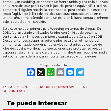
como Ryan Wedding, se necesita un frente unido, y eso es lo que ves
aquí. Pensaba que podía evadir la justicia, pero se equivocó”. Patel no
comentó si alguien recibirá la recompensa, pero señaló que este es el
sexto fugitivo de la lista de los Diez Más Buscados capturado en el
último año, enmarcándolo como un éxito en la lucha contra el crimen
bajo la actual administración.
Este caso no es el primero para Wedding en temas de drogas. En
2010, fue arrestado en Estados Unidos con 24 kilos de cocaína,
sentenciado a 48 meses de prisión y extraditado a Canadá en 2011.
Desde entonces, según las autoridades, escaló en el mundo del
crimen organizado, coordinando envíos constantes de cientos de
kilos de cocaína y ordenando ejecuciones para proteger su red. La
captura envía un mensaje claro a los criminales transnacionales: nadie
está por encima de la ley, sin importar su pasado o conexiones.
Compartir esta nota en:
Facebook
X
WhatsApp
Email
Messeng
Teleg
ESTADOS UNIDOS
|
MÉXICO
|
RYAN WEDDING
|
SEGURIDAD
Te puede interesar