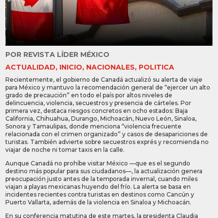
POR
REVISTA LÍDER MÉXICO
ACTUALIDAD
,
INICIO
,
NACIONALES
,
POLITICA
Recientemente, el gobierno de Canadá actualizó su alerta de viaje
para México y mantuvo la recomendación general de “ejercer un alto
grado de precaución” en todo el país por altos niveles de
delincuencia, violencia, secuestros y presencia de cárteles. Por
primera vez, destaca riesgos concretos en ocho estados: Baja
California, Chihuahua, Durango, Michoacán, Nuevo León, Sinaloa,
Sonora y Tamaulipas, donde menciona “violencia frecuente
relacionada con el crimen organizado” y casos de desapariciones de
turistas. También advierte sobre secuestros exprés y recomienda no
viajar de noche ni tomar taxis en la calle.
Aunque Canadá no prohíbe visitar México —que es el segundo
destino más popular para sus ciudadanos—, la actualización genera
preocupación justo antes de la temporada invernal, cuando miles
viajan a playas mexicanas huyendo del frío. La alerta se basa en
incidentes recientes contra turistas en destinos como Cancún y
Puerto Vallarta, además de la violencia en Sinaloa y Michoacán.
En su conferencia matutina de este martes, la presidenta Claudia