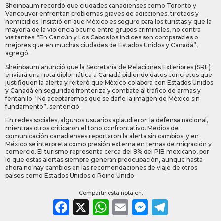
Sheinbaum recordó que ciudades canadienses como Toronto y
Vancouver enfrentan problemas graves de adicciones, tiroteos y
homicidios. Insistió en que México es seguro para los turistas y que la
mayoría de la violencia ocurre entre grupos criminales, no contra
visitantes. “En Cancún y Los Cabos los índices son comparables o
mejores que en muchas ciudades de Estados Unidos y Canadá”,
agregó.
Sheinbaum anunció que la Secretaría de Relaciones Exteriores (SRE)
enviará una nota diplomática a Canadá pidiendo datos concretos que
justifiquen la alerta y reiteró que México colabora con Estados Unidos
y Canadá en seguridad fronteriza y combate al tráfico de armas y
fentanilo. “No aceptaremos que se dañe la imagen de México sin
fundamento”, sentenció.
En redes sociales, algunos usuarios aplaudieron la defensa nacional,
mientras otros criticaron el tono confrontativo. Medios de
comunicación canadienses reportaron la alerta sin cambios, y en
México se interpreta como presión externa en temas de migración y
comercio. El turismo representa cerca del 8% del PIB mexicano, por
lo que estas alertas siempre generan preocupación, aunque hasta
ahora no hay cambios en las recomendaciones de viaje de otros
países como Estados Unidos o Reino Unido.
Compartir esta nota en:
Facebook
X
WhatsApp
Email
Messeng
Teleg