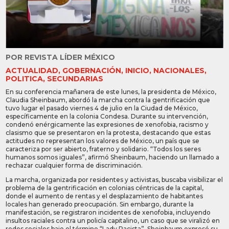
POR
REVISTA LÍDER MÉXICO
ACTUALIDAD
,
GOBERNACIÓN
,
INICIO
,
NACIONALES
,
POLITICA
,
SECUNDARIAS
En su conferencia mañanera de este lunes, la presidenta de México,
Claudia Sheinbaum, abordó la marcha contra la gentrificación que
tuvo lugar el pasado viernes 4 de julio en la Ciudad de México,
específicamente en la colonia Condesa. Durante su intervención,
condenó enérgicamente las expresiones de xenofobia, racismo y
clasismo que se presentaron en la protesta, destacando que estas
actitudes no representan los valores de México, un país que se
caracteriza por ser abierto, fraterno y solidario. “Todos los seres
humanos somos iguales”, afirmó Sheinbaum, haciendo un llamado a
rechazar cualquier forma de discriminación.
La marcha, organizada por residentes y activistas, buscaba visibilizar el
problema de la gentrificación en colonias céntricas de la capital,
donde el aumento de rentas y el desplazamiento de habitantes
locales han generado preocupación. Sin embargo, durante la
manifestación, se registraron incidentes de xenofobia, incluyendo
insultos raciales contra un policía capitalino, un caso que se viralizó en
redes sociales bajo el término “Lady Racista”. Sheinbaum expresó su