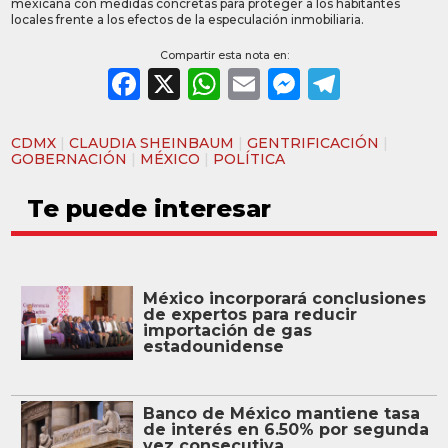
mexicana con medidas concretas para proteger a los habitantes
locales frente a los efectos de la especulación inmobiliaria.
Compartir esta nota en:
Facebook
X
WhatsApp
Email
Messeng
Teleg
CDMX
|
CLAUDIA SHEINBAUM
|
GENTRIFICACIÓN
|
GOBERNACIÓN
|
MÉXICO
|
POLÍTICA
Te puede interesar
México incorporará conclusiones
de expertos para reducir
importación de gas
estadounidense
Banco de México mantiene tasa
de interés en 6.50% por segunda
vez consecutiva