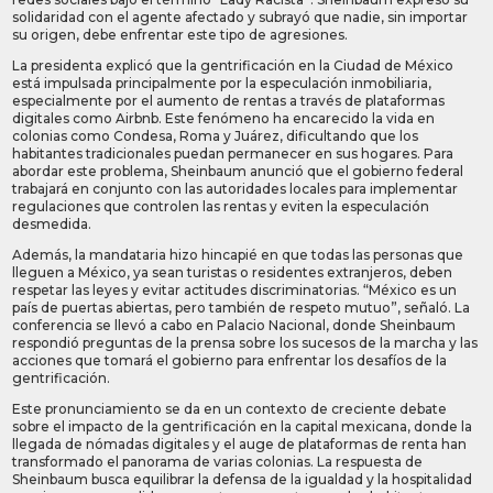
solidaridad con el agente afectado y subrayó que nadie, sin importar
su origen, debe enfrentar este tipo de agresiones.
La presidenta explicó que la gentrificación en la Ciudad de México
está impulsada principalmente por la especulación inmobiliaria,
especialmente por el aumento de rentas a través de plataformas
digitales como Airbnb. Este fenómeno ha encarecido la vida en
colonias como Condesa, Roma y Juárez, dificultando que los
habitantes tradicionales puedan permanecer en sus hogares. Para
abordar este problema, Sheinbaum anunció que el gobierno federal
trabajará en conjunto con las autoridades locales para implementar
regulaciones que controlen las rentas y eviten la especulación
desmedida.
Además, la mandataria hizo hincapié en que todas las personas que
lleguen a México, ya sean turistas o residentes extranjeros, deben
respetar las leyes y evitar actitudes discriminatorias. “México es un
país de puertas abiertas, pero también de respeto mutuo”, señaló. La
conferencia se llevó a cabo en Palacio Nacional, donde Sheinbaum
respondió preguntas de la prensa sobre los sucesos de la marcha y las
acciones que tomará el gobierno para enfrentar los desafíos de la
gentrificación.
Este pronunciamiento se da en un contexto de creciente debate
sobre el impacto de la gentrificación en la capital mexicana, donde la
llegada de nómadas digitales y el auge de plataformas de renta han
transformado el panorama de varias colonias. La respuesta de
Sheinbaum busca equilibrar la defensa de la igualdad y la hospitalidad