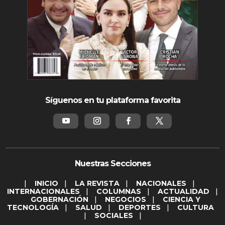
Síguenos en tu plataforma favorita
Nuestras Secciones
|
INICIO
|
LA REVISTA
|
NACIONALES
|
INTERNACIONALES
|
COLUMNAS
|
ACTUALIDAD
|
GOBERNACIÓN
|
NEGOCIOS
|
CIENCIA Y
TECNOLOGÍA
|
SALUD
|
DEPORTES
|
CULTURA
|
SOCIALES
|