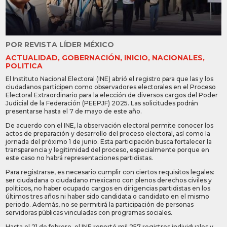
POR
REVISTA LÍDER MÉXICO
ACTUALIDAD
,
GOBERNACIÓN
,
INICIO
,
NACIONALES
,
POLITICA
El Instituto Nacional Electoral (INE) abrió el registro para que las y los
ciudadanos participen como observadores electorales en el Proceso
Electoral Extraordinario para la elección de diversos cargos del Poder
Judicial de la Federación (PEEPJF) 2025. Las solicitudes podrán
presentarse hasta el 7 de mayo de este año.
De acuerdo con el INE, la observación electoral permite conocer los
actos de preparación y desarrollo del proceso electoral, así como la
jornada del próximo 1 de junio. Esta participación busca fortalecer la
transparencia y legitimidad del proceso, especialmente porque en
este caso no habrá representaciones partidistas.
Para registrarse, es necesario cumplir con ciertos requisitos legales:
ser ciudadana o ciudadano mexicano con plenos derechos civiles y
políticos, no haber ocupado cargos en dirigencias partidistas en los
últimos tres años ni haber sido candidata o candidato en el mismo
periodo. Además, no se permitirá la participación de personas
servidoras públicas vinculadas con programas sociales.
Hasta el 21 de febrero, el INE reportó mil 257 registros individuales y