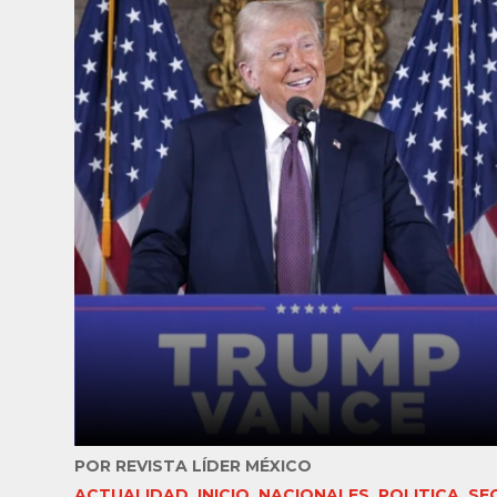
POR
REVISTA LÍDER MÉXICO
ACTUALIDAD
,
INICIO
,
NACIONALES
,
POLITICA
,
SE