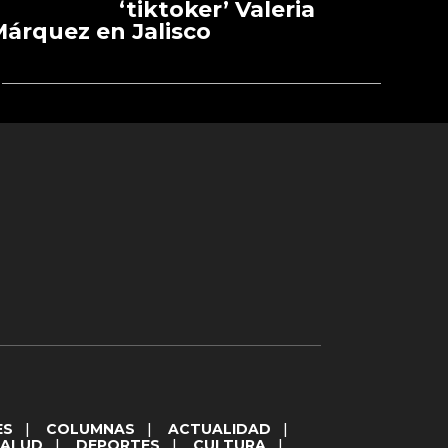
‘tiktoker’ Valeria
árquez en Jalisco
ES
|
COLUMNAS
|
ACTUALIDAD
|
SALUD
|
DEPORTES
|
CULTURA
|