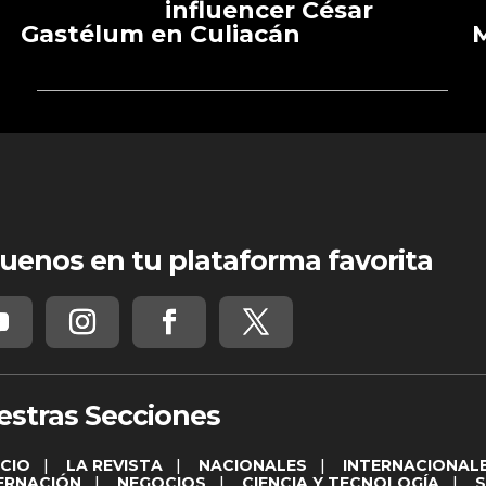
influencer César
Gastélum en Culiacán
M
uenos en tu plataforma favorita
estras Secciones
ICIO
|
LA REVISTA
|
NACIONALES
|
INTERNACIONAL
ERNACIÓN
|
NEGOCIOS
|
CIENCIA Y TECNOLOGÍA
|