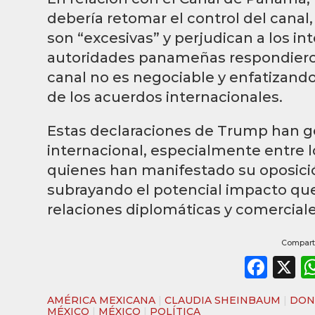
debería retomar el control del canal
son “excesivas” y perjudican a los i
autoridades panameñas respondieron
canal no es negociable y enfatizan
de los acuerdos internacionales.
Estas declaraciones de Trump han g
internacional, especialmente entre
quienes han manifestado su oposició
subrayando el potencial impacto que 
relaciones diplomáticas y comercial
Comparti
Fac
X
AMÉRICA MEXICANA
|
CLAUDIA SHEINBAUM
|
DON
MÉXICO
|
MÉXICO
|
POLÍTICA