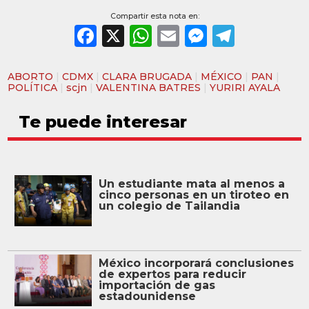
Compartir esta nota en:
Facebook
X
WhatsApp
Email
Messeng
Teleg
ABORTO
|
CDMX
|
CLARA BRUGADA
|
MÉXICO
|
PAN
|
POLÍTICA
|
scjn
|
VALENTINA BATRES
|
YURIRI AYALA
Te puede interesar
Un estudiante mata al menos a
cinco personas en un tiroteo en
un colegio de Tailandia
México incorporará conclusiones
de expertos para reducir
importación de gas
estadounidense