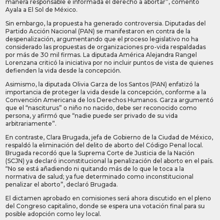
manera responsable e informada el derecho a abortar”, comentó
Ayala a El Sol de México.
Sin embargo, la propuesta ha generado controversia. Diputadas del
Partido Acción Nacional (PAN) se manifestaron en contra de la
despenalización, argumentando que el proceso legislativo no ha
considerado las propuestas de organizaciones pro-vida respaldadas
por más de 30 mil firmas. La diputada América Alejandra Rangel
Lorenzana criticó la iniciativa por no incluir puntos de vista de quienes
defienden la vida desde la concepción.
Asimismo, la diputada Olivia Garza de los Santos (PAN) enfatizó la
importancia de proteger la vida desde la concepción, conforme a la
Convención Americana de los Derechos Humanos. Garza argumentó
que el “nasciturus” o niño no nacido, debe ser reconocido como
persona, y afirmó que “nadie puede ser privado de su vida
arbitrariamente”.
En contraste, Clara Brugada, jefa de Gobierno de la Ciudad de México,
respaldó la eliminación del delito de aborto del Código Penal local.
Brugada recordó que la Suprema Corte de Justicia de la Nación
(SCJN) ya declaró inconstitucional la penalización del aborto en el país.
“No se está añadiendo ni quitando más de lo que le toca a la
normativa de salud; ya fue determinado como inconstitucional
penalizar el aborto”, declaró Brugada.
El dictamen aprobado en comisiones será ahora discutido en el pleno
del Congreso capitalino, donde se espera una votación final para su
posible adopción como ley local.