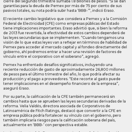
cierre del segundo trimestre sumaba 1.8 billones de pesos. “Si se dan
garantías para la deuda de Pemex por más de 75 por ciento de sus
pasivos totales, su nota podría subir hasta ‘BBB-’”, indicó Eraso.
El reciente cambio legislativo que considera a Pemex y a la Comisión
Federal de Electricidad (CFE) como empresas públicas del Estado
tiene implicaciones importantes. Eraso advirtió que, si bien la reforma
de 2013 fue revertida, la efectividad de estos cambios dependerá de
las leyes secundarias que se implementen. “Cuando tengamos una
visión de lo que estas leyes van a reflejar en términos de habilidad de
Pemex para acceder al mercado capital y al fondeo directamente del
gobierno, ahí podremos entrar a hacer una revisión de factores de
vínculo entre el corporativo con el soberano”, agregó.
Pemex ha enfrentado desafíos significativos, incluyendo una
reciente reducción de gasto de aproximadamente 26,800 millones
de pesos para el último trimestre del año, lo que podría afectar su
producción y el pago a proveedores. “Este recorte al gasto puede
tener implicaciones en el desempeño financiero de la empresa”,
aseguró Eraso.
Por su parte, la calificación de la CFE también permanecerá sin
cambios hasta que se aprueben las leyes secundarias derivadas de la
reforma. Velia Valdés, directora asociada de Corporativos de
Latinoamérica de Fitch Ratings, destacó que convertir a la CFE en
empresa pública podría fortalecer su vínculo con el gobierno, pero
también implicaría riesgos para la calificación soberana del país,
actualmente en ‘BBB-’ con perspectiva estable.