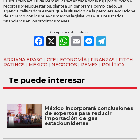
La situación actual de Pemex, caracterizada por la baja producción y
recortes presupuestarios, plantea un panorama complicado. La
agencia calificadora espera que la situación de la petrolera evolucione
de acuerdo con los nuevos marcos legislativos y sus resultados
financieros en los próximos meses.
Compartir esta nota en:
Facebook
X
WhatsApp
Email
Messeng
Teleg
ADRIANA ERASO
|
CFE
|
ECONOMÍA
|
FINANZAS
|
FITCH
RATINGS
|
MÉXICO
|
NEGOCIOS
|
PEMEX
|
POLÍTICA
Te puede interesar
México incorporará conclusiones
de expertos para reducir
importación de gas
estadounidense