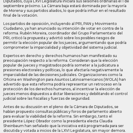
Diputados, cuya LXVI Legislatura iniciará sus sesiones ordinarias el 1 de
septiembre próximo. La Cámara baja estará dominada por la mayoría
de Morena y sus partidos aliados, lo que podría influir en el resultado
final de la votación.
Los partidos de oposición, incluyendo al PRI, PAN y Movimiento
Ciudadano, ya han anunciado su intención de votar en contra de la
reforma. Rubén Moreira, coordinador del Grupo Parlamentario del
PRI, criticó la propuesta y advirtió sobre los posibles riesgos de
permitir la elección popular de los jueces, argumentando que podría
comprometer la imparcialidad y objetividad del sistema judicial.
Expertos en derecho y derechos humanos han manifestado su
preocupación respecto a la reforma. Consideran que la elección
popular de jueces y magistrados podría someter a la judicatura a
presiones electorales y políticas, lo que afectaría negativamente la
imparcialidad de las decisiones judiciales. Organizaciones como la
Oficina en Washington para Asuntos Latinoamericanos (WOLA) han
advertido que esta reforma podría representar un retroceso en la
protección de los derechos humanos, al incentivar la elección de
jueces menos dispuestos a dictar liberaciones y debilitando el control
judicial sobre las fiscalías y fuerzas de seguridad.
Antes de su discusión en el pleno de la Cámara de Diputados, se
habían propuesto consultas públicas y foros de parlamento abierto
para evaluar la viabilidad de la reforma. Sin embargo, tanto el
presidente López Obrador como la presidenta electa Claudia
Sheinbaum han señalado que la iniciativa está programada para ser
discutida y votada a inicios de la LXVI Legislatura, sin mayor demora.