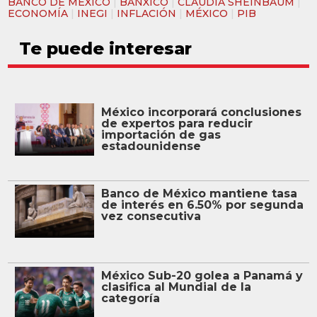
BANCO DE MÉXICO
|
BANXICO
|
CLAUDIA SHEINBAUM
|
ECONOMÍA
|
INEGI
|
INFLACIÓN
|
MÉXICO
|
PIB
Te puede interesar
México incorporará conclusiones
de expertos para reducir
importación de gas
estadounidense
Banco de México mantiene tasa
de interés en 6.50% por segunda
vez consecutiva
México Sub-20 golea a Panamá y
clasifica al Mundial de la
categoría