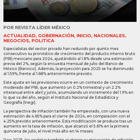
POR
REVISTA LÍDER MÉXICO
ACTUALIDAD
,
GOBERNACIÓN
,
INICIO
,
NACIONALES
,
NEGOCIOS
,
POLITICA
Especialistas del sector privado han reducido por quinto mes
consecutivo su pronóstico de crecimiento del producto interno bruto
(PIB) mexicano para 2024, ajustándolo al 1.8% desde una estimación
previa del 2%, según la encuesta mensual de julio del Banco de
México (Banxico). Además, la proyección para 2025 se ha disminuido
al 1.59%, frente al 1.68% anteriormente previsto.
Este ajuste en las previsiones ocurre en un contexto de crecimiento
moderado del PIB, que aumentó un 0.2% trimestral y un 2.2%
interanual entre abril y junio, acumulando un incremento del 1.9% en
lo que va del año, según el Instituto Nacional de Estadística y
Geografía (Inegi).
La perspectiva de inflación también ha empeorado, con una nueva
estimación de 4.65% para el cierre de 2024, en comparación con el
4.25% previsto anteriormente. Esta modificación se produce tras un
aumento en la tasa de inflación, que alcanzó el 5.61% en la primera
quincena de julio, el nivel más alto en 14 meses.
Para 2025, los analistas también ajustaron su proyección de inflación,