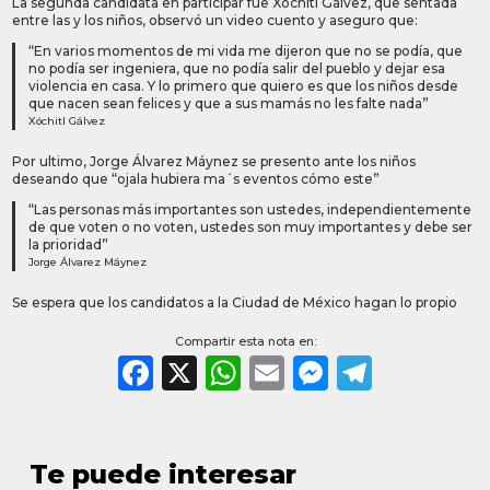
La segunda candidata en participar fue Xóchitl Gálvez, que sentada
entre las y los niños, observó un video cuento y aseguro que:
“En varios momentos de mi vida me dijeron que no se podía, que
no podía ser ingeniera, que no podía salir del pueblo y dejar esa
violencia en casa. Y lo primero que quiero es que los niños desde
que nacen sean felices y que a sus mamás no les falte nada”
Xóchitl Gálvez
Por ultimo, Jorge Álvarez Máynez se presento ante los niños
deseando que “ojala hubiera ma´s eventos cómo este”
“Las personas más importantes son ustedes, independientemente
de que voten o no voten, ustedes son muy importantes y debe ser
la prioridad”
Jorge Álvarez Máynez
Se espera que los candidatos a la Ciudad de México hagan lo propio
Compartir esta nota en:
Facebook
X
WhatsApp
Email
Messeng
Teleg
Te puede interesar