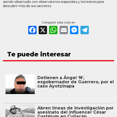
siendo observado con observatorios espaciales y terrestres para
descubrir más de sus secretos.
Compartir esta nota en:
Facebook
X
WhatsApp
Email
Messeng
Teleg
Te puede interesar
Detienen a Ángel ‘N’,
exgobernador de Guerrero, por el
caso Ayotzinapa
Abren líneas de investigación por
asesinato del influencer César
Gastélum en Culiacán