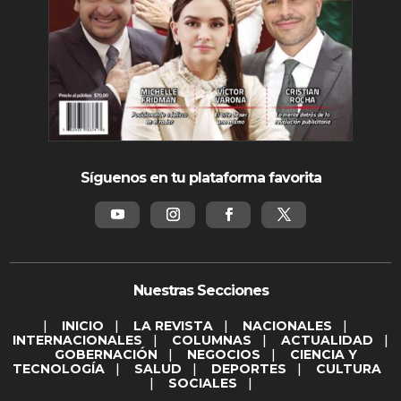
Síguenos en tu plataforma favorita
Nuestras Secciones
|
INICIO
|
LA REVISTA
|
NACIONALES
|
INTERNACIONALES
|
COLUMNAS
|
ACTUALIDAD
|
GOBERNACIÓN
|
NEGOCIOS
|
CIENCIA Y
TECNOLOGÍA
|
SALUD
|
DEPORTES
|
CULTURA
|
SOCIALES
|