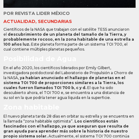
POR
REVISTA LIDER MÉXICO
ACTUALIDAD
,
SECUNDARIAS
Científicos de la NASA que trabajan con el satélite TESS anunciaron
el
descubrimiento de un planeta del tamaño de la Tierra, y
probablemente rocoso, en la zona habitable de una estrella a
100 años luz.
Este planeta forma parte de un sistema TOI 700, el
cual contiene múltiples planetas pequeños.
Posibilidad de Agua
En el año 2020, los científicos liderados por Emily Gilbert,
investigadora postdoctoral del Laboratorio de Propulsión a Chorro de
la NASA,
ya habían anunciado el hallazgo de planetas en el
sistema TOI 700 de proporciones similares a la Tierra, los
cuales fueron llamados TOI 700 b, c y d.
El que ha sido
descubierto ahora, el TOI 700 e, se encuentra a una distancia de
su sol en la que podría tener agua líquida en la superficie.
Zona habitable
El nuevo planeta tarda 28 días en orbitar su estrella y se encuentra en
la llamada “zona habitable optimista”.
Los científicos están
fascinados con el hallazgo, ya que aseguran que resulta de
gran ayuda para aprender más sobre la historia de nuestro
propio sistema solar.
Actualmente, el sistema TOI 700 continúa