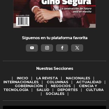
Síguenos en tu plataforma favorita
Nuestras Secciones
|
INICIO
|
LA REVISTA
|
NACIONALES
|
INTERNACIONALES
|
COLUMNAS
|
ACTUALIDAD
|
GOBERNACIÓN
|
NEGOCIOS
|
CIENCIA Y
TECNOLOGÍA
|
SALUD
|
DEPORTES
|
CULTURA
|
SOCIALES
|