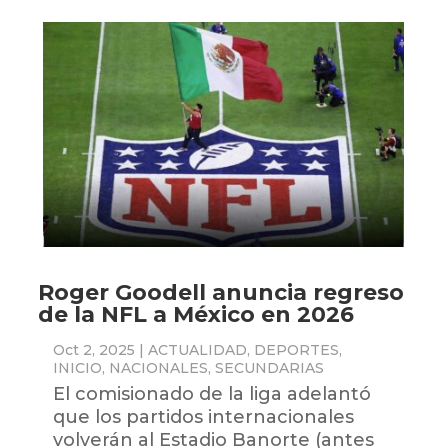
Roger Goodell anuncia regreso
de la NFL a México en 2026
Oct 2, 2025
|
ACTUALIDAD
,
DEPORTES
,
INICIO
,
NACIONALES
,
SECUNDARIAS
El comisionado de la liga adelantó
que los partidos internacionales
volverán al Estadio Banorte (antes