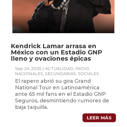
Kendrick Lamar arrasa en
México con un Estadio GNP
lleno y ovaciones épicas
Sep 24, 2025
|
ACTUALIDAD
,
INICIO
,
NACIONALES
,
SECUNDARIAS
,
SOCIALES
El rapero abrió su gira Grand
National Tour en Latinoamérica
ante 65 mil fans en el Estadio GNP
Seguros, desmintiendo rumores de
baja taquilla.
LEER MÁS