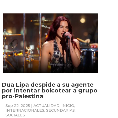
Dua Lipa despide a su agente
por intentar boicotear a grupo
pro-Palestina
Sep 22, 2025
|
ACTUALIDAD
,
INICIO
,
INTERNACIONALES
,
SECUNDARIAS
,
SOCIALES