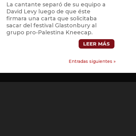
La cantante separó de su equipo a
David Levy luego de que éste
firmara una carta que solicitaba
sacar del festival Glastonbury al
grupo pro-Palestina Kneecap.
LEER MÁS
Entradas siguientes »