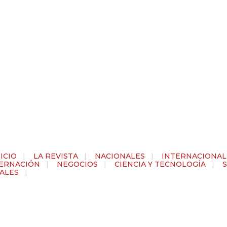
guenos en tu plataforma favorita
estras Secciones
NICIO
|
LA REVISTA
|
NACIONALES
|
INTERNACIONAL
ERNACIÓN
|
NEGOCIOS
|
CIENCIA Y TECNOLOGÍA
|
IALES
|