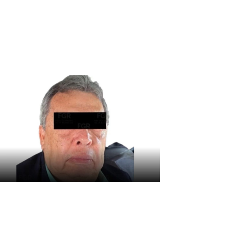
anamá y clasifica al
undial de la categoría
etienen a Ángel ‘N’,
xgobernador de Guerrero,
or el caso Ayotzinapa