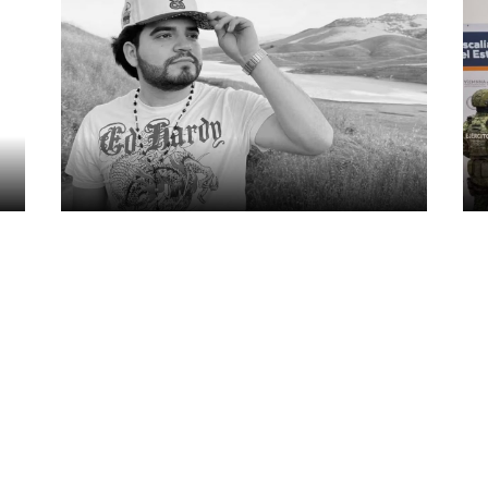
Abren líneas de
C
o,
investigación por
c
asesinato del influencer
la
César Gastélum en
M
Culiacán