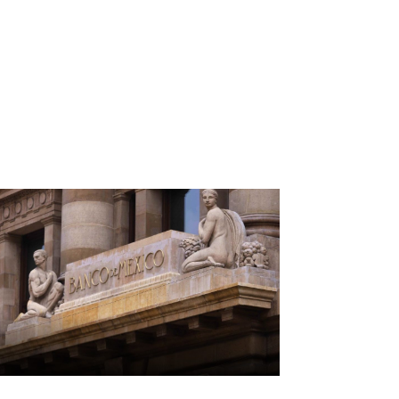
éxico incorporará
onclusiones de expertos
ara reducir importación
e gas estadounidense