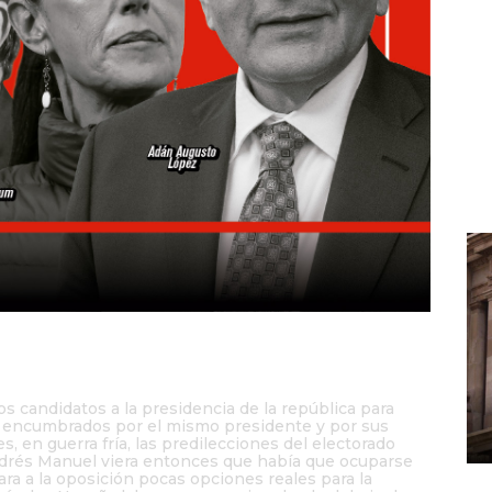
M
c
p
d
s candidatos a la presidencia de la república para
, encumbrados por el mismo presidente y por sus
, en guerra fría, las predilecciones del electorado
ndrés Manuel viera entonces que había que ocuparse
ra a la oposición pocas opciones reales para la