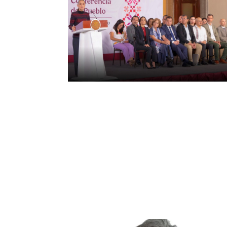
México incorporará
conclusiones de experto
para reducir importación
de gas estadounidense