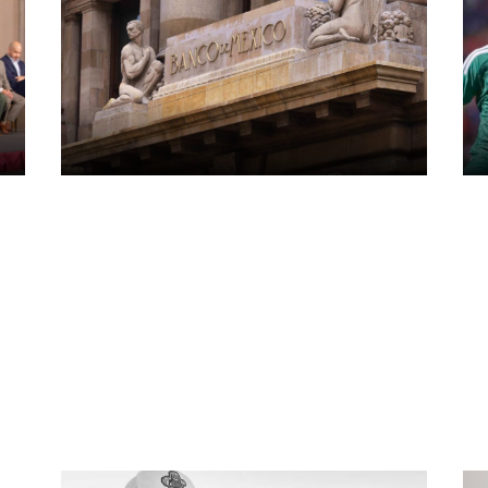
Banco de México mantiene
M
s
tasa de interés en 6.50%
P
por segunda vez
M
consecutiva