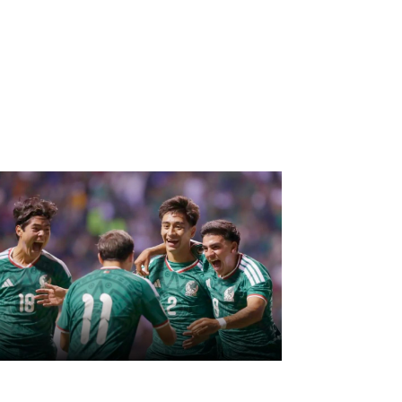
anco de México mantiene
asa de interés en 6.50%
or segunda vez
onsecutiva
éxico Sub-20 golea a