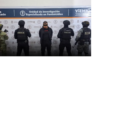
apturan a Iván Martín ‘N’,
oautor del feminicidio de
 ‘tiktoker’ Valeria
árquez en Jalisco