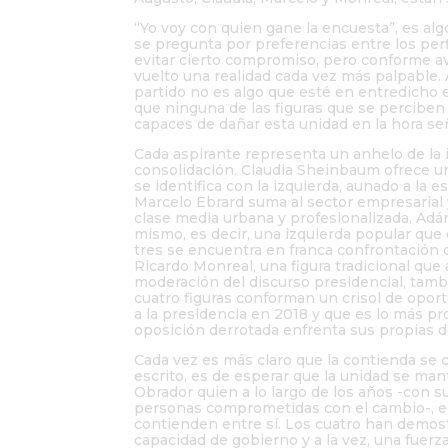
“Yo voy con quien gane la encuesta”, es al
se pregunta por preferencias entre los pe
evitar cierto compromiso, pero conforme av
vuelto una realidad cada vez más palpable. A
partido no es algo que esté en entredicho 
que ninguna de las figuras que se perciben
capaces de dañar esta unidad en la hora se
Cada aspirante representa un anhelo de la
consolidación. Claudia Sheinbaum ofrece un
se identifica con la izquierda, aunado a la 
Marcelo Ebrard suma al sector empresarial 
clase media urbana y profesionalizada. Ad
mismo, es decir, una izquierda popular que e
tres se encuentra en franca confrontación 
Ricardo Monreal, una figura tradicional que 
moderación del discurso presidencial, tambi
cuatro figuras conforman un crisol de opo
a la presidencia en 2018 y que es lo más p
oposición derrotada enfrenta sus propias 
Cada vez es más claro que la contienda se c
escrito, es de esperar que la unidad se man
Obrador quien a lo largo de los años -con su
personas comprometidas con el cambio-, ele
contienden entre sí. Los cuatro han demos
capacidad de gobierno y a la vez, una fuer