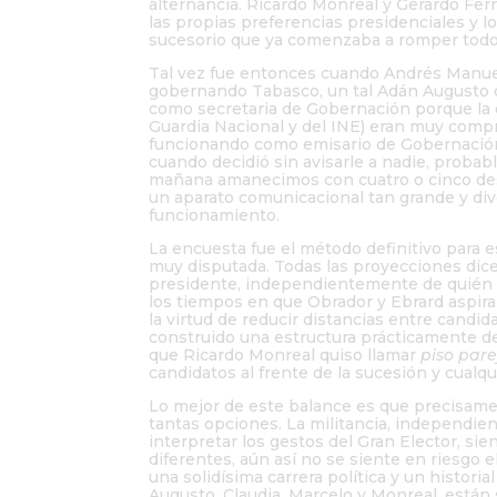
alternancia. Ricardo Monreal y Gerardo Fe
las propias preferencias presidenciales y
sucesorio que ya comenzaba a romper todo
Tal vez fue entonces cuando Andrés Manuel
gobernando Tabasco, un tal Adán Augusto q
como secretaria de Gobernación porque la o
Guardia Nacional y del INE) eran muy comp
funcionando como emisario de Gobernación, 
cuando decidió sin avisarle a nadie, proba
mañana amanecimos con cuatro o cinco dest
un aparato comunicacional tan grande y di
funcionamiento.
La encuesta fue el método definitivo para 
muy disputada. Todas las proyecciones dic
presidente, independientemente de quién s
los tiempos en que Obrador y Ebrard aspir
la virtud de reducir distancias entre candid
construido una estructura prácticamente de
que Ricardo Monreal quiso llamar
piso pare
candidatos al frente de la sucesión y cualqui
Lo mejor de este balance es que precisam
tantas opciones. La militancia, independi
interpretar los gestos del Gran Elector, si
diferentes, aún así no se siente en riesgo 
una solidísima carrera política y un histor
Augusto, Claudia, Marcelo y Monreal, están s