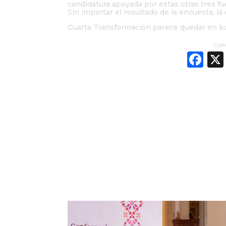
candidatura apoyada por estas otras tres fue
Sin importar el resultado de la encuesta, la
Cuarta Transformación parece quedar en 
Comp
Fa
OTR