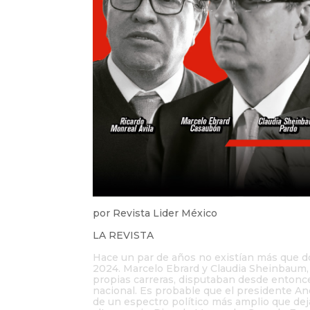
por
Revista Lider México
LA REVISTA
Hace un par de años no existían más que do
2024. Marcelo Ebrard y Claudia Sheinbaum
propias carreras, disputaban desde entonces
nacional. Es probable que el presidente A
de un espectro político más amplio que deja