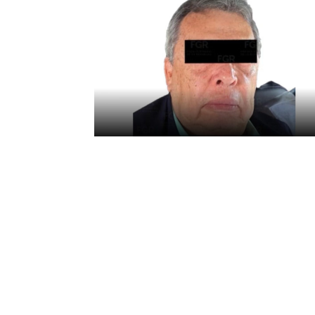
Detienen a Ángel ‘N’,
exgobernador de Guerrer
por el caso Ayotzinapa