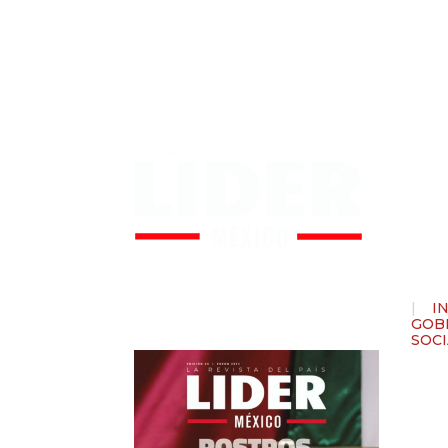
Sí
Nu
Descarga nuestra
última revista digital
|
I
gratis
GOB
SOC