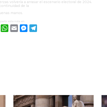
rzas volvería a arrasar el escenario electoral de 2024.
 continuidad de la
buenas manos.
artir esta nota en:
cebook
X
WhatsApp
Email
Messenger
Telegram
AS NOTICIAS