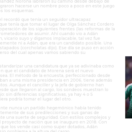
rnández Noroña labraron su camino desde debajo de
B
 lograron hacerse un nombre poco a poco en este juego
t
s los esquemas.
p
 recordó que tenía un seguidor ultracapaz
c
ue tenía que tomar el lugar de Olga Sánchez Cordero
peración de los siguientes frentes (las reformas de la
rometedores de asumir. Ahí cuando vio a Adán
vicario suyo y digamos implacable, tal vez fue
blemente ni a Adán, que era un candidato posible. Una
apados (corcholatas dijo). Ese día se puso en acción
verso del cual apenas vamos sabiendo su
estandarizar una candidatura que ya se adivinaba como
en que el candidato de Morena será el nuevo
ea. El método de la encuesta, perfeccionado desde
aban a una misma presidencia en 2006, tiene además
atos. Aunque el canciller y la jefa de gobierno han
sde que llegaron al cargo, los sondeos muestran lo
jo
: sin diferencias significativas, ya hay 4 o 5
era podría tomar el lugar del otro.
ente nunca un partido hegemónico había tenido
entemente de sus predilecciones y sus ganas de
ente una suerte de seguridad. Con estilos complejos y
el proyecto de nación que se inauguro en 2018. Con
ial que los vende casi como super dotados, Adán
M
in problema a la altura del cargo.