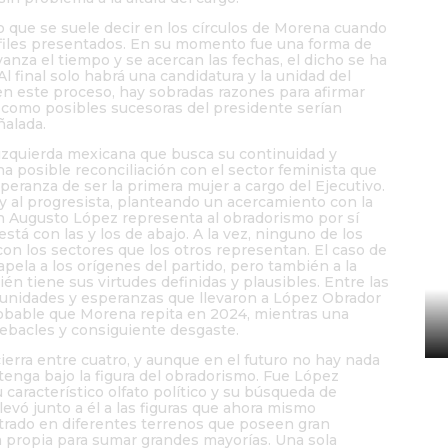
P
go que se suele decir en los círculos de Morena cuando
M
rfiles presentados. En su momento fue una forma de
anza el tiempo y se acercan las fechas, el dicho se ha
l final solo habrá una candidatura y la unidad del
en este proceso, hay sobradas razones para afirmar
 como posibles sucesoras del presidente serían
ñalada.
 izquierda mexicana que busca su continuidad y
a posible reconciliación con el sector feminista que
esperanza de ser la primera mujer a cargo del Ejecutivo.
y al progresista, planteando un acercamiento con la
án Augusto López representa al obradorismo por sí
stá con las y los de abajo. A la vez, ninguno de los
con los sectores que los otros representan. El caso de
apela a los orígenes del partido, pero también a la
én tiene sus virtudes definidas y plausibles. Entre las
rtunidades y esperanzas que llevaron a López Obrador
robable que Morena repita en 2024, mientras una
debacles y consiguiente desgaste.
ierra entre cuatro, y aunque en el futuro no hay nada
tenga bajo la figura del obradorismo. Fue López
 característico olfato político y su búsqueda de
D
vó junto a él a las figuras que ahora mismo
e
trado en diferentes terrenos que poseen gran
za propia para sumar grandes mayorías. Una sola
p