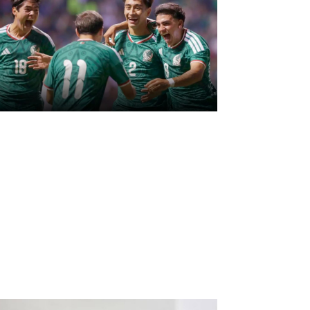
éxico Sub-20 golea a
anamá y clasifica al
undial de la categoría